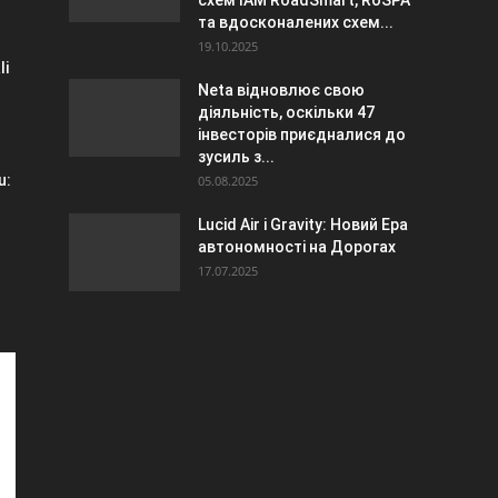
схем IAM RoadSmart, RoSPA
та вдосконалених схем...
19.10.2025
li
Neta відновлює свою
діяльність, оскільки 47
інвесторів приєдналися до
зусиль з...
u:
05.08.2025
Lucid Air і Gravity: Новий Ера
автономності на Дорогах
17.07.2025