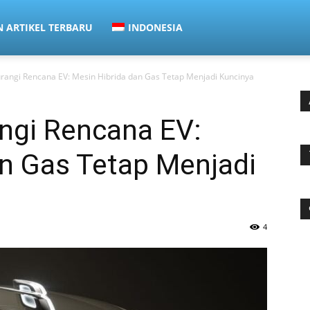
N ARTIKEL TERBARU
INDONESIA
rangi Rencana EV: Mesin Hibrida dan Gas Tetap Menjadi Kuncinya
ngi Rencana EV:
an Gas Tetap Menjadi
4