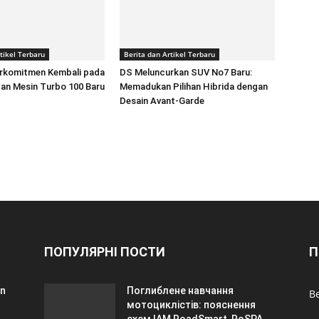
tikel Terbaru
Berita dan Artikel Terbaru
rkomitmen Kembali pada
DS Meluncurkan SUV No7 Baru:
an Mesin Turbo 100 Baru
Memadukan Pilihan Hibrida dengan
Desain Avant-Garde
ПОПУЛЯРНІ ПОСТИ
П
an
Поглиблене навчання
Be
мотоциклістів: пояснення