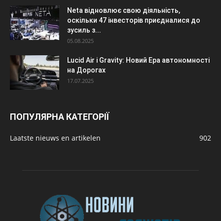
Neta відновлює свою діяльність,
оскільки 47 інвесторів приєдналися до
зусиль з...
05.08.2025
Lucid Air і Gravity: Новий Ера автономності
на Дорогах
17.07.2025
ПОПУЛЯРНА КАТЕГОРІЇ
Laatste nieuws en artikelen
902