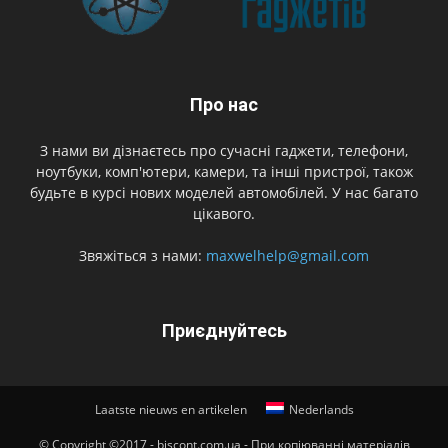
Про нас
З нами ви дізнаєтесь про сучасні гаджети, телефони,
ноутбуки, комп'ютери, камери, та інші пристрої, також
будьте в курсі нових моделей автомобілей. У нас багато
цікавого.
Звяжіться з нами:
maxwelhelp@gmail.com
Приєднуйтесь
Laatste nieuws en artikelen
Nederlands
© Copyright ©2017 - biscont.com.ua - При копіюванні матеріалів