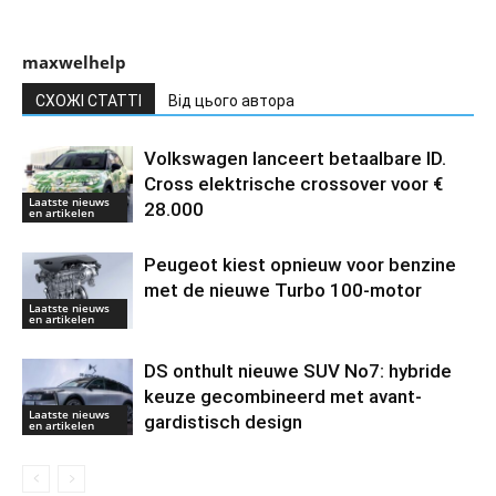
maxwelhelp
СХОЖІ СТАТТІ
Від цього автора
Volkswagen lanceert betaalbare ID.
Cross elektrische crossover voor €
Laatste nieuws
28.000
en artikelen
Peugeot kiest opnieuw voor benzine
met de nieuwe Turbo 100-motor
Laatste nieuws
en artikelen
DS onthult nieuwe SUV No7: hybride
keuze gecombineerd met avant-
Laatste nieuws
gardistisch design
en artikelen