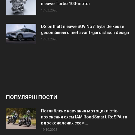
nieuwe Turbo 100-motor
17.03.2026
DS onthult nieuwe SUV No7: hybride keuze
gecombineerd met avant-gardistisch design
17.03.2026
ПОПУЛЯРНІ ПОСТИ
Поглиблене навчання мотоциклістів:
пояснення схем IAM RoadSmart, RoSPA та
вдосконалених схем...
19.10.2025