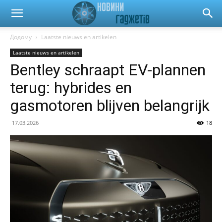
Новини
Додому
Laatste nieuws en artikelen
Laatste nieuws en artikelen
гаджетів
Bentley schraapt EV-plannen
terug: hybrides en
та
gasmotoren blijven belangrijk
17.03.2026
18
автомобілів