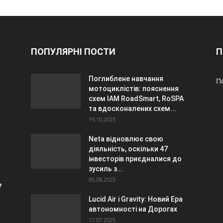
ПОПУЛЯРНІ ПОСТИ
П
Поглиблене навчання
П
мотоциклістів: пояснення
схем IAM RoadSmart, RoSPA
та вдосконалених схем...
19.10.2025
Neta відновлює свою
діяльність, оскільки 47
інвесторів приєдналися до
зусиль з...
05.08.2025
7
Lucid Air і Gravity: Новий Ера
автономності на Дорогах
17.07.2025