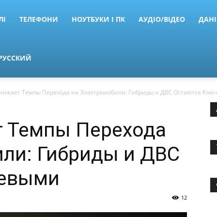
ЛІ
ТЕЛЕФОНИ
НОУТБУКИ І ПК
АУДІО/ВІДЕО
ДАНІ
РУССКИЙ
Снижает Темпы Перехода на Электромобили: Гибриды и ДВС Остаются Кл
т Темпы Перехода
ли: Гибриды и ДВС
чевыми
12