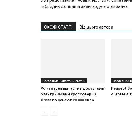
DS представляет новый No7 SUV: сочетани
гибридных опций и авангардного дизайна
СХОЖІ СТАТТІ
Від цього автора
Последние новости и статьи
Последние н
Volkswagen выпустит доступный
Peugeot В
электрический кроссовер ID.
с Новым Т
Cross по цене от 28 000 евро