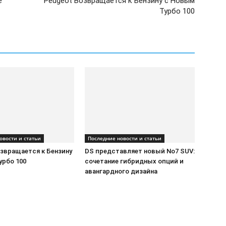
е
Peugeot Возвращается к Бензину с Новым
Турбо 100
овости и статьи
Последние новости и статьи
озвращается к Бензину
DS представляет новый No7 SUV:
урбо 100
сочетание гибридных опций и
авангардного дизайна