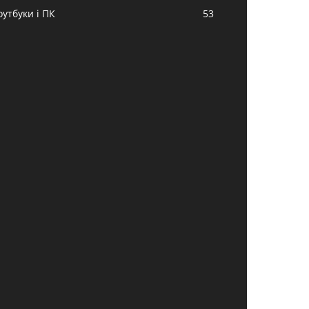
оутбуки і ПК
53