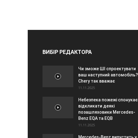
ВИБІР РЕДАКТОРА
Чи зможе ШІ спроектувати
ваш наступний автомобіль?
Chery так вважає
11.11.2025
Небезпека пожежі спонукає
відкликати деякі
позашляховики Mercedes-
Benz EQA та EQB
11.11.2025
Mercedes-Benz випустить у