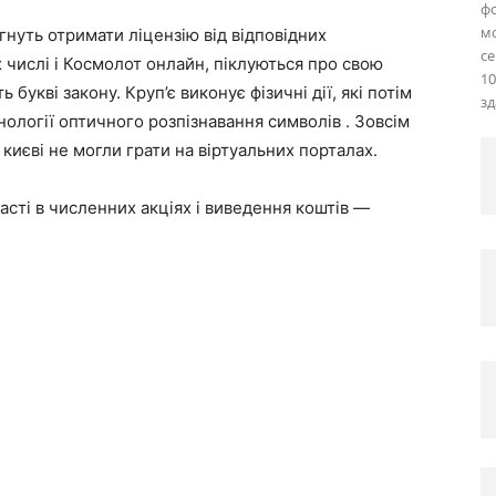
фо
м
агнуть отримати ліцензію від відповідних
се
х числі і Космолот онлайн, піклуються про свою
10
 букві закону. Круп’є виконує фізичні дії, які потім
зд
ології оптичного розпізнавання символів . Зовсім
києві не могли грати на віртуальних порталах.
часті в численних акціях і виведення коштів —