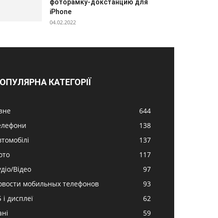
фоторамку-докстанцию для
iPhone
04.02.2022
ОПУЛЯРНА КАТЕГОРІЇ
ізне
644
елефони
138
втомобілі
137
ото
117
удіо/Відео
97
овости мобильных телефонов
93
 і дисплеї
62
ані
59