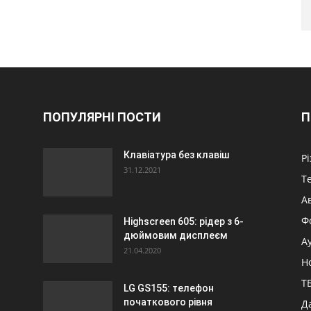
ПОПУЛЯРНІ ПОСТИ
П
Клавіатура без клавіш
Р
31.12.2021
Т
А
Ф
Highscreen 605: рідер з 6-
дюймовим дисплеєм
А
21.04.2020
Н
ТБ
LG GS155: телефон
початкового рівня
Д