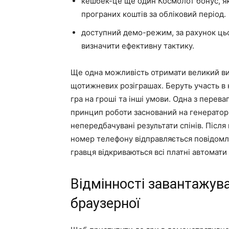
кешбек-це ще один Космолот бонус, як
програних коштів за обліковий період.
доступний демо-режим, за рахунок цьо
визначити ефективну тактику.
Ще одна можливість отримати великий виг
щотижневих розіграшах. Беруть участь в н
гра на гроші та інші умови. Одна з перева
принцип роботи заснований на генераторі
непередбачувані результати спінів. Післ
номер телефону відправляється повідомл
гравця відкриваються всі платні автомати
Відмінності завантажуван
браузерної