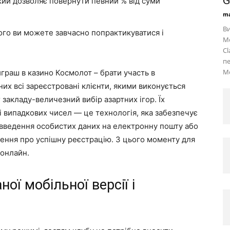
G
ий дозволяє повернути певний % від суми
ma
Ви
го ви можете завчасно попрактикуватися і
Mo
Cl
пе
Mo
раш в казино Космолот – брати участь в
их всі зареєстровані клієнти, якими виконується
г закладу-величезний вибір азартних ігор. Їх
 випадкових чисел — це технологія, яка забезпечує
я введення особистих даних на електронну пошту або
ення про успішну реєстрацію. З цього моменту для
 онлайн.
ої мобільної версії і