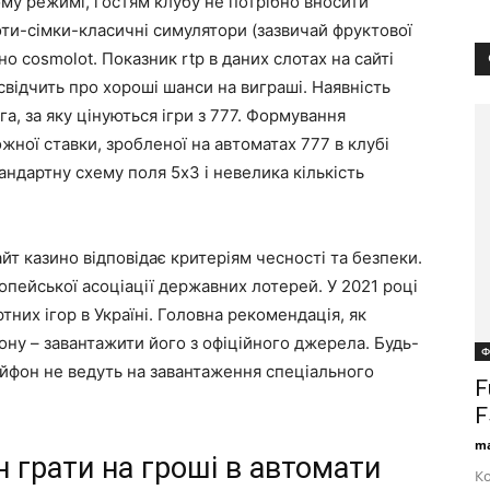
му режимі, гостям клубу не потрібно вносити
оти-сімки-класичні симулятори (зазвичай фруктової
но cosmolot. Показник rtp в даних слотах на сайті
ідчить про хороші шанси на виграші. Наявність
, за яку цінуються ігри з 777. Формування
жної ставки, зробленої на автоматах 777 в клубі
тандартну схему поля 5х3 і невелика кількість
айт казино відповідає критеріям чесності та безпеки.
ропейської асоціації державних лотерей. У 2021 році
тних ігор в Україні. Головна рекомендація, як
ону – завантажити його з офіційного джерела. Будь-
Ф
 айфон не ведуть на завантаження спеціального
F
F
ma
 грати на гроші в автомати
Ко