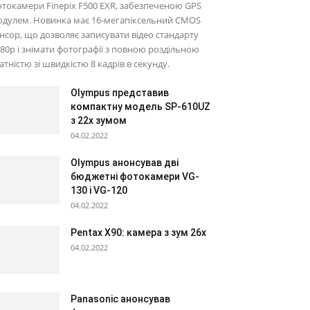
токамери Finepix F500 EXR, забезпеченою GPS
одулем. Новинка має 16-мегапіксельний CMOS
нсор, що дозволяє записувати відео стандарту
80p і знімати фотографії з повною роздільною
атністю зі швидкістю 8 кадрів в секунду.
Olympus представив
компактну модель SP-610UZ
з 22х зумом
04.02.2022
Olympus анонсував дві
бюджетні фотокамери VG-
130 і VG-120
04.02.2022
Pentax X90: камера з зум 26х
04.02.2022
Panasonic анонсував