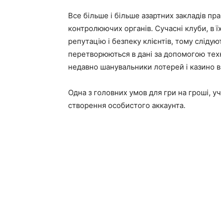
Все більше і більше азартних закладів пр
контролюючих органів. Сучасні клуби, в ї
репутацію і безпеку клієнтів, тому слідують
перетворюються в дані за допомогою техн
недавно шанувальники лотерей і казино в 
Одна з головних умов для гри на гроші, у
створення особистого аккаунта.