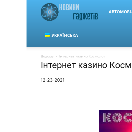
Новини
АВТОМОБІ
гаджетів
УКРАЇНСЬКА
Додому
Інтернет казино Космолот
та
Інтернет казино Кос
12-23-2021
автомобілів