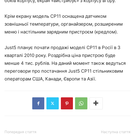
боків корпусу, екран «вистрибує» з корпусу вгору.
Крім екрану модель СР11 оснащена датчиком
зовнішньої температури, органайзером, розширеним
меню і настільним зарядним пристроєм (кредлом).
Just5 планує почати продажі моделі CP11 в Росії в 3
кварталі 2010 року. Роздрібна ціна пристрою буде
менше 4 тис. рублів. На даний момент також ведуться
переговори про постачання Just5 CP11 стільниковим
операторам США, Канади, Європи та Азії.
Попередня стаття
Наступна стаття