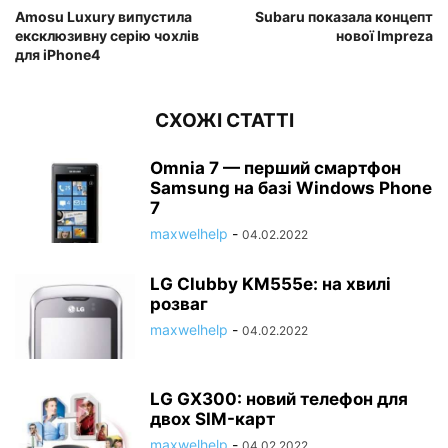
Amosu Luxury випустила
Subaru показала концепт
ексклюзивну серію чохлів
нової Impreza
для iPhone4
СХОЖІ СТАТТІ
Omnia 7 — перший смартфон
Samsung на базі Windows Phone
7
maxwelhelp
-
04.02.2022
LG Clubby KM555e: на хвилі
розваг
maxwelhelp
-
04.02.2022
LG GX300: новий телефон для
двох SIM-карт
maxwelhelp
-
04.02.2022