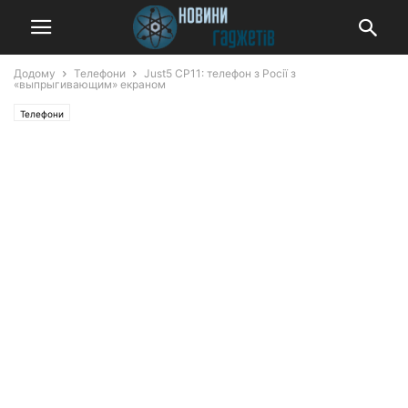
Додому
Телефони
Just5 CP11: телефон з Росії з
«выпрыгивающим» екраном
Телефони