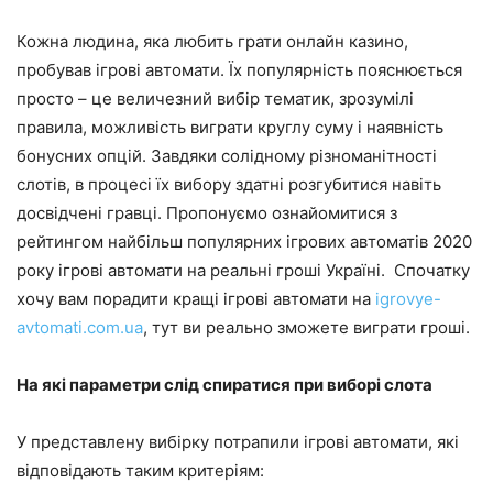
Кожна людина, яка любить грати онлайн казино,
пробував ігрові автомати. Їх популярність пояснюється
просто – це величезний вибір тематик, зрозумілі
правила, можливість виграти круглу суму і наявність
бонусних опцій. Завдяки солідному різноманітності
слотів, в процесі їх вибору здатні розгубитися навіть
досвідчені гравці. Пропонуємо ознайомитися з
рейтингом найбільш популярних ігрових автоматів 2020
року ігрові автомати на реальні гроші Україні. Спочатку
хочу вам порадити кращі ігрові автомати на
igrovye-
avtomati.com.ua
, тут ви реально зможете виграти гроші.
На які параметри слід спиратися при виборі слота
У представлену вибірку потрапили ігрові автомати, які
відповідають таким критеріям: