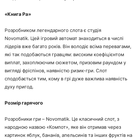
«Книга Ра»
Розробником легендарного слота є студія
Novomatik. Цей ігровий автомат знаходиться в числі
лідерів вже багато років. Він володіє всіма перевагами,
які так подобаються гравцям: високим коефіцієнтом
виплат, захоплюючим сюжетом, призовим раундом у
вигляді фріспінов, наявністю ризик-гри. Слот
сподобається тим, кому в грі дуже важлива наявність
духу пригод.
Розмір гарячого
Розробники гри – Novomatik. Це класичний слот, з
народною назвою «Компот», яке він отримав через
картинок яблук, бананів, апельсинів та інших фруктів на