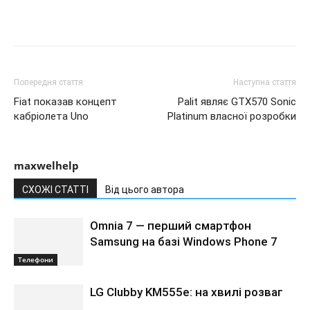
Попередня стаття
Наступна стаття
Fiat показав концепт
Palit являє GTX570 Sonic
кабріолета Uno
Platinum власної розробки
maxwelhelp
СХОЖІ СТАТТІ
Від цього автора
Omnia 7 — перший смартфон
Samsung на базі Windows Phone 7
Телефони
LG Clubby KM555e: на хвилі розваг