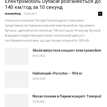
Електромобіль Dynacar розганяється до
140 км/год за 10 секунд
maxwelhelp
-
02.09.2021
0
Іспанська компанія Tecnalia Technological Corporation
представила експериментальний електромобіль під назвою
Dynacar, здатний розігнатися до 140 км/год за 10 секунд. Dynacar
Всередині моделі використаний синхронний двигун з
постійними магнітами, що дає пікову потужність 100 кВт.
Skoda випустила концепт електромобіля
04.02.2022
Найлегший «Porsche» – 99,6 кг
20.04.2020
Nissan покаже в Парижі концепт Townpod
23.09.2021