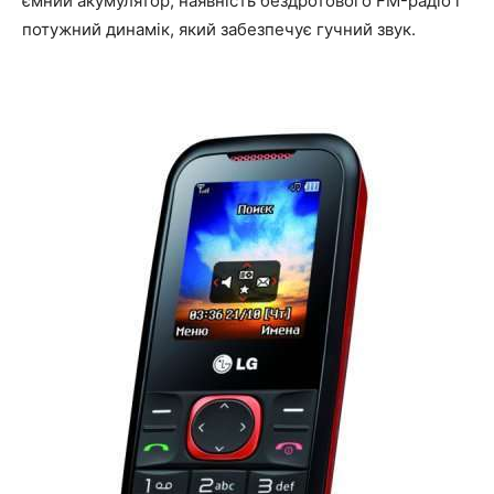
ємний акумулятор, наявність бездротового FM-радіо і
потужний динамік, який забезпечує гучний звук.