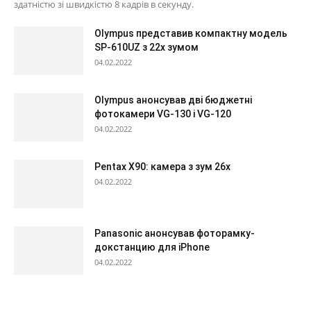
здатністю зі швидкістю 8 кадрів в секунду.
Olympus представив компактну модель
SP-610UZ з 22х зумом
04.02.2022
Olympus анонсував дві бюджетні
фотокамери VG-130 і VG-120
04.02.2022
Pentax X90: камера з зум 26х
04.02.2022
Panasonic анонсував фоторамку-
докстанцию для iPhone
04.02.2022