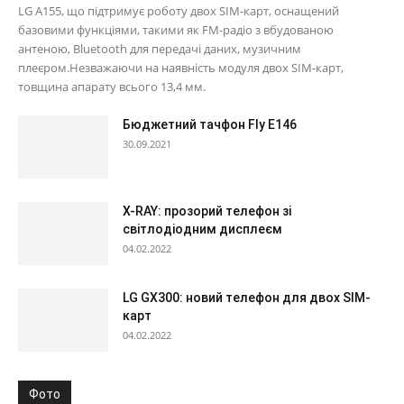
LG A155, що підтримує роботу двох SIM-карт, оснащений
базовими функціями, такими як FM-радіо з вбудованою
антеною, Bluetooth для передачі даних, музичним
плеєром.Незважаючи на наявність модуля двох SIM-карт,
товщина апарату всього 13,4 мм.
Бюджетний тачфон Fly E146
30.09.2021
X-RAY: прозорий телефон зі
світлодіодним дисплеєм
04.02.2022
LG GX300: новий телефон для двох SIM-
карт
04.02.2022
Фото