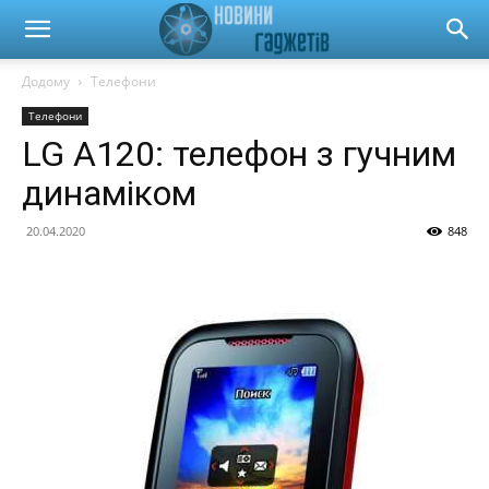
Новини
Додому
Телефони
Телефони
гаджетів
LG A120: телефон з гучним
динаміком
та
20.04.2020
848
автомобілів