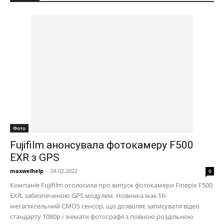
Фото
Fujifilm анонсувала фотокамеру F500
EXR з GPS
maxwelhelp
-
04.02.2022
0
Компанія Fujifilm оголосила про випуск фотокамери Finepix F500
EXR, забезпеченою GPS модулем. Новинка має 16-
мегапіксельний CMOS сенсор, що дозволяє записувати відео
стандарту 1080p і знімати фотографії з повною роздільною