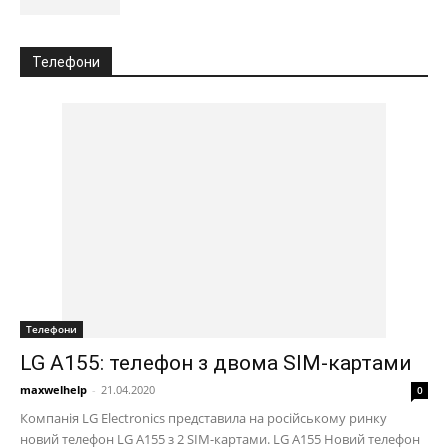
Телефони
Телефони
LG А155: телефон з двома SIM-картами
maxwelhelp
-
21.04.2020
0
Компанія LG Electronics представила на російському ринку
новий телефон LG A155 з 2 SIM-картами. LG А155 Новий телефон