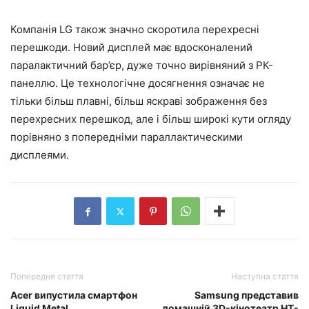
Компанія LG також значно скоротила перехресні
перешкоди. Новий дисплей має вдосконалений
паралактичний бар’єр, дуже точно вирівняний з РК-
панеллю. Це технологічне досягнення означає не
тільки більш плавні, більш яскраві зображення без
перехресних перешкод, але і більш широкі кути огляду
порівняно з попередніми параллактическими
дисплеями.
Попередня стаття
Наступна стаття
Acer випустила смартфон
Samsung представив
Liquid Metal
домашній 3D-кінотеатр HT-