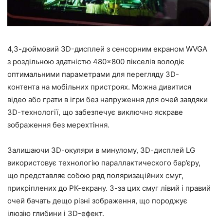
4,3-дюймовий 3D-дисплей з сенсорним екраном WVGA
з роздільною здатністю 480×800 пікселів володіє
оптимальними параметрами для перегляду 3D-
контента на мобільних пристроях. Можна дивитися
відео або грати в ігри без напруження для очей завдяки
3D-технології, що забезпечує виключно яскраве
зображення без мерехтіння.
Залишаючи 3D-окуляри в минулому, 3D-дисплей LG
використовує технологію параллактического бар’єру,
що представляє собою ряд поляризаційних смуг,
прикріплених до РК-екрану. З-за цих смуг лівий і правий
очей бачать дещо різні зображення, що породжує
ілюзію глибини і 3D-ефект.