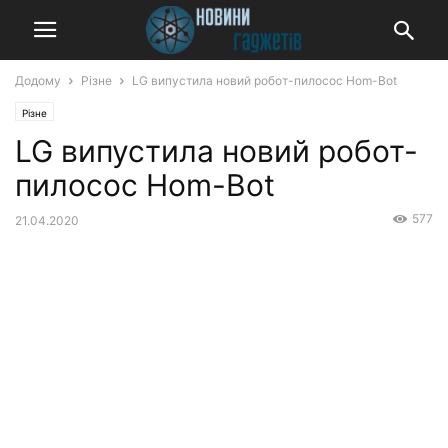
Додому
Різне
LG випустила новий робот-пилосос Hom-Bot
Різне
LG випустила новий робот-
пилосос Hom-Bot
577
21.04.2020