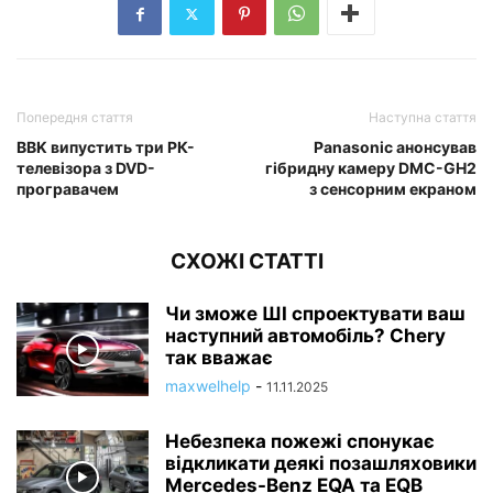
Попередня стаття
Наступна стаття
BBK випустить три РК-
Panasonic анонсував
телевізора з DVD-
гібридну камеру DMC-GH2
програвачем
з сенсорним екраном
СХОЖІ СТАТТІ
Чи зможе ШІ спроектувати ваш
наступний автомобіль? Chery
так вважає
maxwelhelp
-
11.11.2025
Небезпека пожежі спонукає
відкликати деякі позашляховики
Mercedes-Benz EQA та EQB