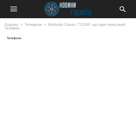
Додому
Телефони
Mobiado Classic 712ZAF: ще один люксовий
телефон
Телефони