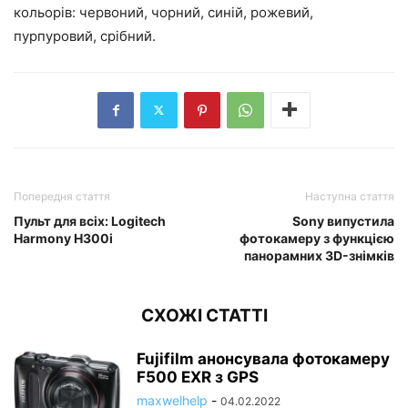
кольорів: червоний, чорний, синій, рожевий,
пурпуровий, срібний.
Попередня стаття
Наступна стаття
Пульт для всіх: Logitech
Sony випустила
Harmony H300i
фотокамеру з функцією
панорамних 3D-знімків
СХОЖІ СТАТТІ
Fujifilm анонсувала фотокамеру
F500 EXR з GPS
maxwelhelp
-
04.02.2022