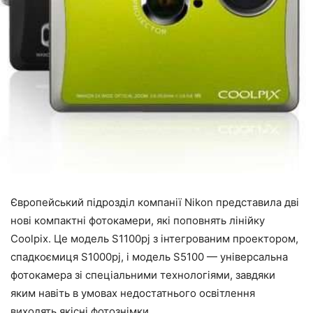
Європейський підрозділ компанії Nikon представила дві
нові компактні фотокамери, які поповнять лінійку
Coolpix. Це модель S1100pj з інтегрованим проектором,
спадкоємиця S1000pj, і модель S5100 — універсальна
фотокамера зі спеціальними технологіями, завдяки
яким навіть в умовах недостатнього освітлення
виходять якісні фотознімки.