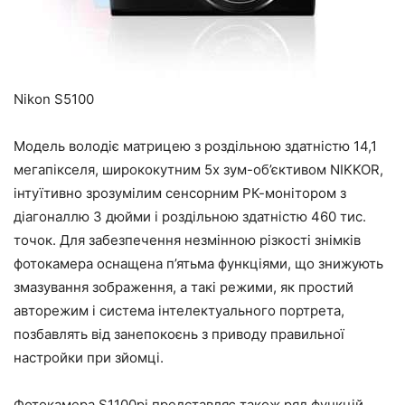
Nikon S5100
Модель володіє матрицею з роздільною здатністю 14,1
мегапікселя, ширококутним 5х зум-об’єктивом NIKKOR,
інтуїтивно зрозумілим сенсорним РК-монітором з
діагоналлю 3 дюйми і роздільною здатністю 460 тис.
точок. Для забезпечення незмінною різкості знімків
фотокамера оснащена п’ятьма функціями, що знижують
змазування зображення, а такі режими, як простий
авторежим і система інтелектуального портрета,
позбавлять від занепокоєнь з приводу правильної
настройки при зйомці.
Фотокамера S1100pj представляє також ряд функцій