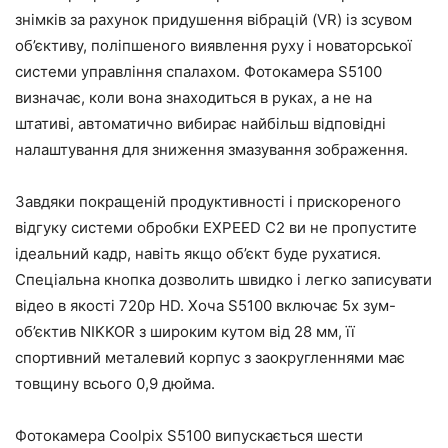
знімків за рахунок придушення вібрацій (VR) із зсувом
об’єктиву, поліпшеного виявлення руху і новаторської
системи управління спалахом. Фотокамера S5100
визначає, коли вона знаходиться в руках, а не на
штативі, автоматично вибирає найбільш відповідні
налаштування для зниження змазування зображення.
Завдяки покращеній продуктивності і прискореного
відгуку системи обробки EXPEED C2 ви не пропустите
ідеальний кадр, навіть якщо об’єкт буде рухатися.
Спеціальна кнопка дозволить швидко і легко записувати
відео в якості 720p HD. Хоча S5100 включає 5х зум-
об’єктив NIKKOR з широким кутом від 28 мм, її
спортивний металевий корпус з заокругленнями має
товщину всього 0,9 дюйма.
Фотокамера Coolpix S5100 випускається шести