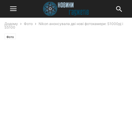
Додому
Фото
Nikon анонсувала дві нові фотокамери: S1000pj і
S5100
Фото