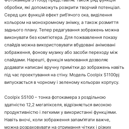
обробки, які допоможуть розкрити творчий потенціал.
Серед цих функцій ефект риб’ячого ока, виділення
кольором на монохромному знімку, а також розмиття
заднього плану. Тепер редагування зображень можна
виконувати без комп’ютера. Для пожвавлення показу
слайдів можна використовувати вбудовані анімовані
зображення, фонову музику або засоби переходу між
слайдами. Нарешті, функція малювання дозволяє
додавати написані вручну примітки до зображень навіть
під час проектування на стіну. Модель Coolpix S1100pj
випускається в чорному і зеленому кольорах корпусу.
Coolpix S5100 – тонка фотокамера з роздільною
здатністю 12,2 мегапікселя, відрізняється високою
продуктивністю і легкими у використанні функціями.
Навіть вночі, коли зображення запам’ятати важче,
можна розраховувати на отримання чітких і різких