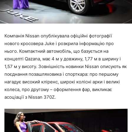
Компанія Nissan опублікувала офіційні фотографії
нового кросовера Juke і розкрила інформацію про
нього. Компактний автомобіль, що базується на
концепті Qazana, має 4 м у довжину, 1,77 м в ширину і
1,57 м у висоту. Зовнішність новинки Nissan описують як
поєднання позашляховика і спорткара: про першому
нагадує високий кліренс, широкі колісні арки і великі
колеса, про другому – оформлення фар, викликає
асоціації з Nissan 370Z.