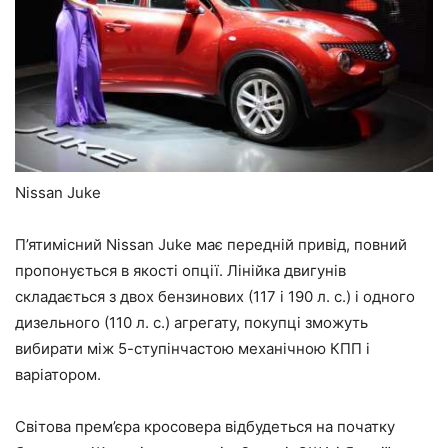
Nissan Juke
П’ятимісний Nissan Juke має передній привід, повний
пропонується в якості опції. Лінійка двигунів
складається з двох бензинових (117 і 190 л. с.) і одного
дизельного (110 л. с.) агрегату, покупці зможуть
вибирати між 5-ступінчастою механічною КПП і
варіатором.
Світова прем’єра кросовера відбудеться на початку