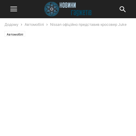
Додому
Автомобілі
Nissan офіційно представив кросовер Juke
Автомобілі