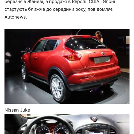
березня в Женеві, а продажі в Європі, США і Японії
стартують ближче до середини року, повідомляє
Autonews.
Nissan Juke