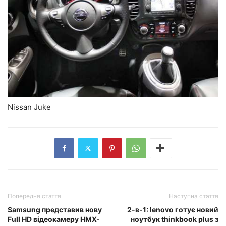
Nissan Juke
Попередня стаття
Наступна стаття
Samsung представив нову
2-в-1: lenovo готує новий
Full HD відеокамеру HMX-
ноутбук thinkbook plus з