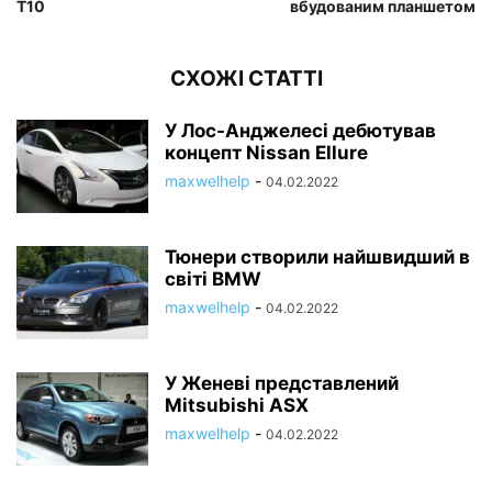
T10
вбудованим планшетом
СХОЖІ СТАТТІ
У Лос-Анджелесі дебютував
концепт Nissan Ellure
maxwelhelp
-
04.02.2022
Тюнери створили найшвидший в
світі BMW
maxwelhelp
-
04.02.2022
У Женеві представлений
Mitsubishi ASX
maxwelhelp
-
04.02.2022