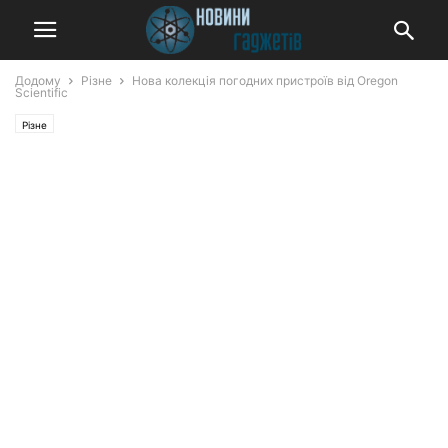
Додому
Різне
Нова колекція погодних пристроїв від Oregon
Scientific
Різне