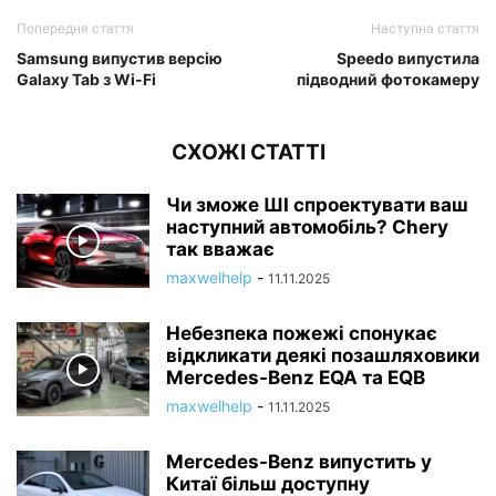
Попередня стаття
Наступна стаття
Samsung випустив версію
Speedo випустила
Galaxy Tab з Wi-Fi
підводний фотокамеру
СХОЖІ СТАТТІ
Чи зможе ШІ спроектувати ваш
наступний автомобіль? Chery
так вважає
maxwelhelp
-
11.11.2025
Небезпека пожежі спонукає
відкликати деякі позашляховики
Mercedes-Benz EQA та EQB
maxwelhelp
-
11.11.2025
Mercedes-Benz випустить у
Китаї більш доступну