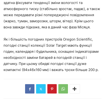
здатна фіксувати тенденції зміни вологості та
атмосферного тиску (стабільно зростає, падає), а також
може передавати різні попереджуючі повідомлення
(жарко, туман, заморозки, шторм, вітер). Крім цього
вона завжди підкаже, яка в даний час фаза Місяця.
Як і більшість погодних пристроїв Oregon Scientific,
погодні станції колекції Solar Target мають функції
годин, календаря і будильника, оснащені індикаторами
необхідності заміни батарей в погодній станції і
датчику. При цьому обидві погодні станції дуже
компактні (94х46х160 мм) і важать трохи більше 200 р.