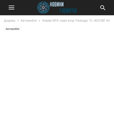
Додому
Автомобілі
Новий GPS-навігатор Treelogic TL-6001BF AV
Автомобілі