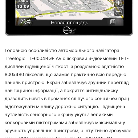
Головною особливістю автомобільного навігатора
Treelogic TL-6004BGF AV є яскравий 6-дюймовий TFT-
дисплей підвищеної чіткості з роздільною здатністю
800х480 пікселів, що займає практично всю передню
панель пристрою. Екран забезпечує зручний перегляд
навігаційної інформації, а покриття антивідблиску
дозволить навіть в променях сліпучого сонця без праці
відстежувати мінливу дорожню ситуацію. Підвищена
чутливість сенсорного екрану укупі з великими
кольоровими піктограмами забезпечує максимальну
зручність управління пристроєм, а інтуїтивно зрозуміле