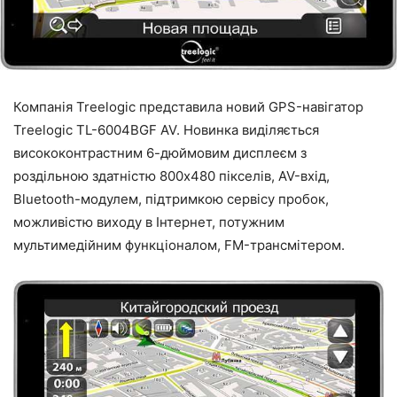
Компанія Treelogic представила новий GPS-навігатор
Treelogic TL-6004BGF AV. Новинка виділяється
висококонтрастним 6-дюймовим дисплеєм з
роздільною здатністю 800х480 пікселів, AV-вхід,
Bluetooth-модулем, підтримкою сервісу пробок,
можливістю виходу в Інтернет, потужним
мультимедійним функціоналом, FM-трансмітером.