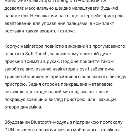
меню GPS-навігатора Treelogic TL-6004BGF AV
дозволяє максимально швидко налаштувати будь-які
параметри. Незважаючи на те, що інтерфейс пристрою
адаптований для управління пальцями, в комплект
поставки також входить і стилус.
Корпус навігатора повністю виконаний з прогумованого
пластика Soft Touch, завдяки чому пристрій дуже
приємно тримати в руках. Подібне покриття також
запобігає вислизанню навігатора з рук і забезпечує
тривале збереження привабливого зовнішнього вигляду
пристрою. Задня сторона прикрашена металевою
вставкою під «подряпаний метал», яка не тільки
покращує зовнішній вигляд пристрою, але і захищає
отвори динаміків.
Вбудований Bluetooth-модуль з підтримкою протоколу
DUN дозволяє підключитися до мобільного телефону