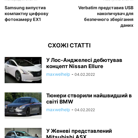
Samsung випустив
Verbatim представив USB
компактну цифрову
накопичувач для
фотокамеру EX1
безпечного зберігання
даних
СХОЖІ СТАТТІ
У Лос-Анджелесі дебютував
концепт Nissan Ellure
maxwelhelp
-
04.02.2022
Тюнери створили найшвидший в
світі BMW
maxwelhelp
-
04.02.2022
У Женеві представлений
Mitsubishi ASX