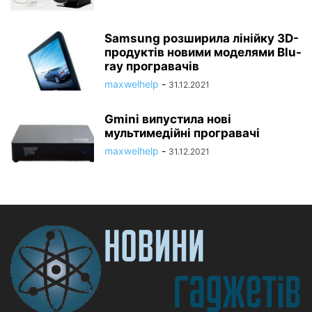
Samsung розширила лінійку 3D-
продуктів новими моделями Blu-
ray програвачів
maxwelhelp
-
31.12.2021
Gmini випустила нові
мультимедійні програвачі
maxwelhelp
-
31.12.2021