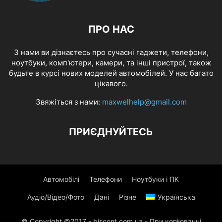
ПРО НАС
З нами ви дізнаєтесь про сучасні гаджети, телефони,
ноутбуки, комп'ютери, камери, та інші пристрої, також
будьте в курсі нових моделей автомобілей. У нас багато
цікавого.
Звяжіться з нами:
maxwelhelp@gmail.com
ПРИЄДНУЙТЕСЬ
Автомобілі
Телефони
Ноутбуки і ПК
Аудіо/Відео/Фото
Дані
Різне
Українська
© Copyright ©2017 - biscont.com.ua - При копіюванні