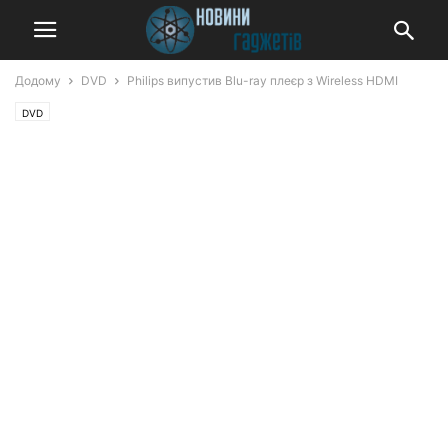
Додому
DVD
Philips випустив Blu-ray плеєр з Wireless HDMI
DVD