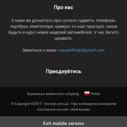
Про нас
З нами ви дізнаєтесь про сучасні гаджети, телефони,
ноутбуки, комп'ютери, камери, та інші пристрої, також
будьте в курсі нових моделей автомобілей. У нас багато
цікавого.
Звяжіться з нами:
maxwelhelp@gmail.com
Приєднуйтесь
Najnowsze wiadomości i artykuły
Polski
© Copyright ©2017 - biscont.com.ua - При копіюванні матеріалів
посилання на сайт обов'язкове
Exit mobile version