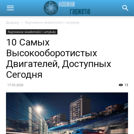
Новини
Додому
Najnowsze wiadomości i artykuły
Najnowsze wiadomości i artykuły
гаджетів
10 Самых
Высокооборотистых
та
Двигателей, Доступных
Сегодня
автомобілів
17.03.2026
13