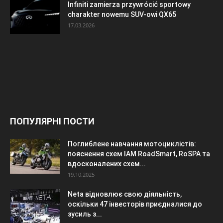
Infiniti zamierza przywrócić sportowy
charakter nowemu SUV-owi QX65
17.03.2026
ПОПУЛЯРНІ ПОСТИ
Поглиблене навчання мотоциклістів:
пояснення схем IAM RoadSmart, RoSPA та
вдосконалених схем...
19.10.2025
Neta відновлює свою діяльність,
оскільки 47 інвесторів приєдналися до
зусиль з...