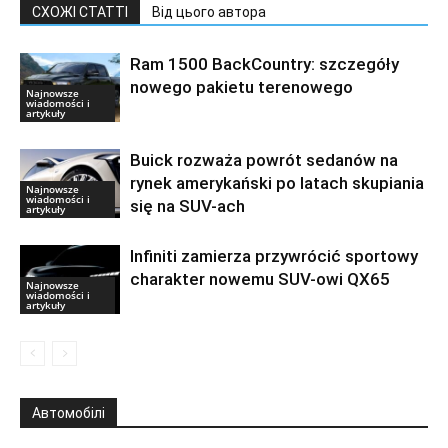
СХОЖІ СТАТТІ
Від цього автора
Ram 1500 BackCountry: szczegóły
nowego pakietu terenowego
Najnowsze
wiadomości i
artykuły
Buick rozważa powrót sedanów na
rynek amerykański po latach skupiania
Najnowsze
wiadomości i
się na SUV-ach
artykuły
Infiniti zamierza przywrócić sportowy
charakter nowemu SUV-owi QX65
Najnowsze
wiadomości i
artykuły
Автомобілі