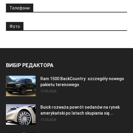
Телефони
Фото
ВИБІР РЕДАКТОРА
Ram 1500 BackCountry: szczegóły nowego
pakietu terenowego
17.03.2026
Buick rozważa powrót sedanów na rynek
amerykański po latach skupiania się...
17.03.2026