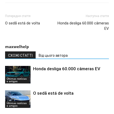
Попередня стаття
Наступна стаття
O sedã está de volta
Honda desliga 60.000 câmeras
EV
maxwelhelp
СХОЖІ СТАТТІ
Від цього автора
Honda desliga 60.000 câmeras EV
Últimas notícias
e artigos
O sedã está de volta
Últimas notícias
e artigos