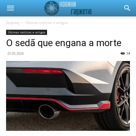
Новини
Додому
Últimas notícias e artigos
Últimas notícias e artigos
гаджетів
O sedã que engana a morte
25.05.2026
14
та
автомобілів