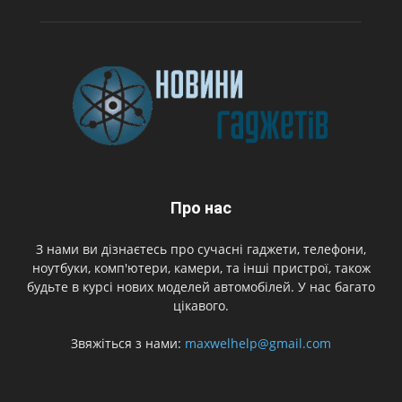
Про нас
З нами ви дізнаєтесь про сучасні гаджети, телефони,
ноутбуки, комп'ютери, камери, та інші пристрої, також
будьте в курсі нових моделей автомобілей. У нас багато
цікавого.
Звяжіться з нами:
maxwelhelp@gmail.com