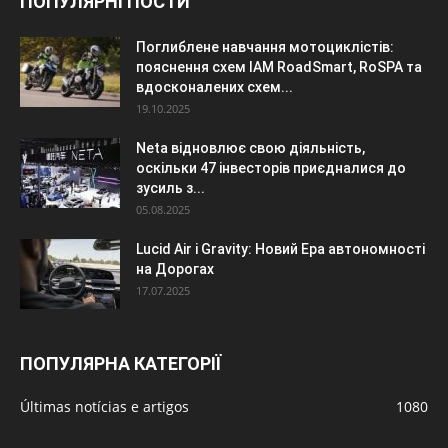
ПОПУЛЯРНІ ПОСТИ
Поглиблене навчання мотоциклістів:
пояснення схем IAM RoadSmart, RoSPA та
вдосконалених схем...
19.10.2025
Neta відновлює свою діяльність,
оскільки 47 інвесторів приєдналися до
зусиль з...
05.08.2025
Lucid Air і Gravity: Новий Ера автономності
на Дорогах
17.07.2025
ПОПУЛЯРНА КАТЕГОРІЇ
Últimas notícias e artigos
1080