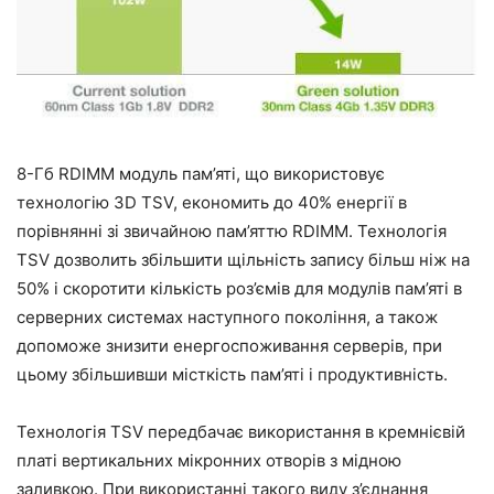
8-Гб RDIMM модуль пам’яті, що використовує
технологію 3D TSV, економить до 40% енергії в
порівнянні зі звичайною пам’яттю RDIMM. Технологія
TSV дозволить збільшити щільність запису більш ніж на
50% і скоротити кількість роз’ємів для модулів пам’яті в
серверних системах наступного покоління, а також
допоможе знизити енергоспоживання серверів, при
цьому збільшивши місткість пам’яті і продуктивність.
Технологія TSV передбачає використання в кремнієвій
платі вертикальних мікронних отворів з мідною
заливкою. При використанні такого виду з’єднання