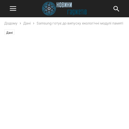
Додому
Дані
Samsung готує до випуску екологічні модулі памяті
Дані