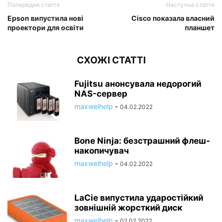
Попередня стаття
Наступна стаття
Epson випустила нові
Cisco показала власний
проектори для освіти
планшет
СХОЖІ СТАТТІ
Fujitsu анонсувала недорогий
NAS-сервер
maxwelhelp
-
04.02.2022
Bone Ninja: безстрашний флеш-
накопичувач
maxwelhelp
-
04.02.2022
LaCie випустила ударостійкий
зовнішній жорсткий диск
maxwelhelp
-
02.02.2022