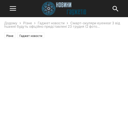
Додому
Різне
Гаджет новости
Смарт-окуляри eyewear 3 від
huawei будуть офіційно представлені 23 грудня (2 фото...
Різне
Гаджет новости