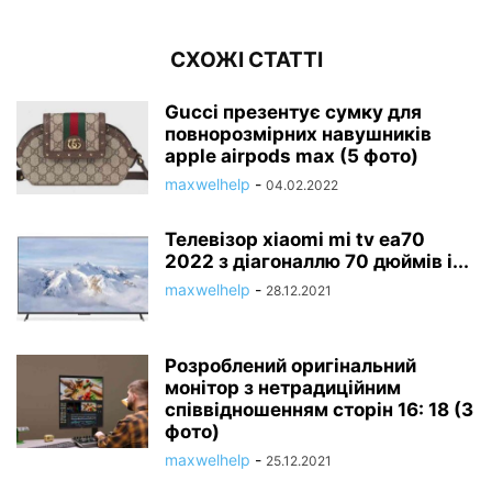
СХОЖІ СТАТТІ
Gucci презентує сумку для
повнорозмірних навушників
apple airpods max (5 фото)
maxwelhelp
-
04.02.2022
Телевізор xiaomi mi tv ea70
2022 з діагоналлю 70 дюймів і...
maxwelhelp
-
28.12.2021
Розроблений оригінальний
монітор з нетрадиційним
співвідношенням сторін 16: 18 (3
фото)
maxwelhelp
-
25.12.2021