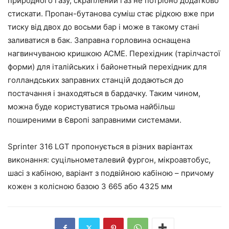
природного газу, скраплений газ не потрібно додатково
стискати. Пропан-бутанова суміш стає рідкою вже при
тиску від двох до восьми бар і може в такому стані
заливатися в бак. Заправна горловина оснащена
нагвинчуваною кришкою ACME. Перехідник (тарілчастої
форми) для італійських і байонетный перехідник для
голландських заправних станцій додаються до
постачання і знаходяться в бардачку. Таким чином,
можна буде користуватися трьома найбільш
поширеними в Європі заправними системами.
Sprinter 316 LGT пропонується в різних варіантах
виконання: суцільнометалевий фургон, мікроавтобус,
шасі з кабіною, варіант з подвійною кабіною – причому
кожен з колісною базою 3 665 або 4325 мм