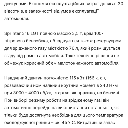
двигунами. Економія експлуатаційних витрат досягає 30
відсотків, в залежності від умов експлуатації
автомобіля.
Sprinter 316 LGT повною масою 3,5 т, крім 100-
літрового бензобака, обладнується також резервуаром
для зрідженого газу місткістю 76 л, який розміщується
ззаду під рамою автомобіля. Таке технічне рішення не
обмежує корисний об’єм малотоннажного автомобіля.
Наддувний двигун потужністю 115 кВт (156 к. с.),
розвиваючий номінальний крутний момент в 240 Н•м
при 3000 – 4000 об/хв, стартує, як правило, на бензині.
При виборі режиму роботи на зрідженому газі він
автоматично перейде на використання останнього, як
тільки буде досягнута необхідна для цього температура
охолоджуючої рідини – ок. 45 ? С. Витративши запас