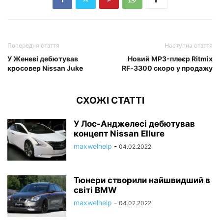
Попередня стаття
Наступна стаття
У Женеві дебютував
Новий MP3-плеєр Ritmix
кросовер Nissan Juke
RF-3300 скоро у продажу
СХОЖІ СТАТТІ
У Лос-Анджелесі дебютував
концепт Nissan Ellure
maxwelhelp
-
04.02.2022
Тюнери створили найшвидший в
світі BMW
maxwelhelp
-
04.02.2022