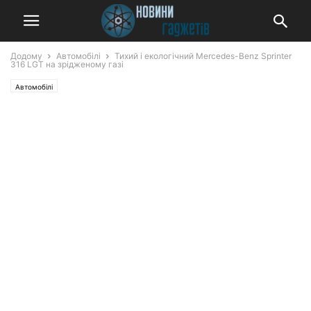
Додому
Автомобілі
Тихий і екологічний Mercedes-Benz Sprinter
316 LGT на зрідженому газі
Автомобілі