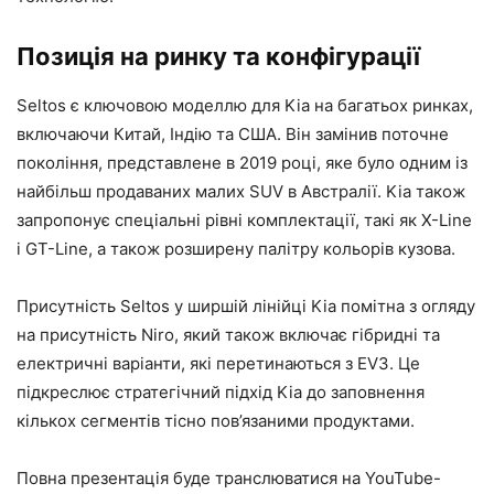
Позиція на ринку та конфігурації
Seltos є ключовою моделлю для Kia на багатьох ринках,
включаючи Китай, Індію та США. Він замінив поточне
покоління, представлене в 2019 році, яке було одним із
найбільш продаваних малих SUV в Австралії. Kia також
запропонує спеціальні рівні комплектації, такі як X-Line
і GT-Line, а також розширену палітру кольорів кузова.
Присутність Seltos у ширшій лінійці Kia помітна з огляду
на присутність Niro, який також включає гібридні та
електричні варіанти, які перетинаються з EV3. Це
підкреслює стратегічний підхід Kia до заповнення
кількох сегментів тісно пов’язаними продуктами.
Повна презентація буде транслюватися на YouTube-