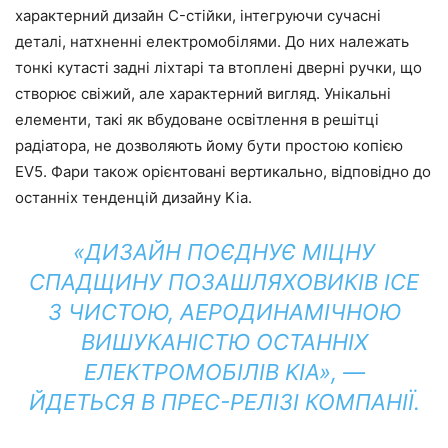
характерний дизайн C-стійки, інтегруючи сучасні
деталі, натхненні електромобілями. До них належать
тонкі кутасті задні ліхтарі та втоплені дверні ручки, що
створює свіжий, але характерний вигляд. Унікальні
елементи, такі як вбудоване освітлення в решітці
радіатора, не дозволяють йому бути простою копією
EV5. Фари також орієнтовані вертикально, відповідно до
останніх тенденцій дизайну Kia.
«ДИЗАЙН ПОЄДНУЄ МІЦНУ
СПАДЩИНУ ПОЗАШЛЯХОВИКІВ ICE
З ЧИСТОЮ, АЕРОДИНАМІЧНОЮ
ВИШУКАНІСТЮ ОСТАННІХ
ЕЛЕКТРОМОБІЛІВ KIA», —
ЙДЕТЬСЯ В ПРЕС-РЕЛІЗІ КОМПАНІЇ.