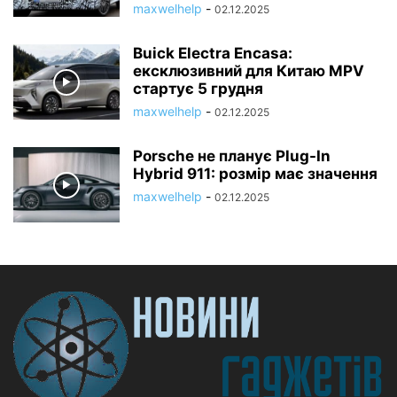
maxwelhelp
-
02.12.2025
Buick Electra Encasa:
ексклюзивний для Китаю MPV
стартує 5 грудня
maxwelhelp
-
02.12.2025
Porsche не планує Plug-In
Hybrid 911: розмір має значення
maxwelhelp
-
02.12.2025