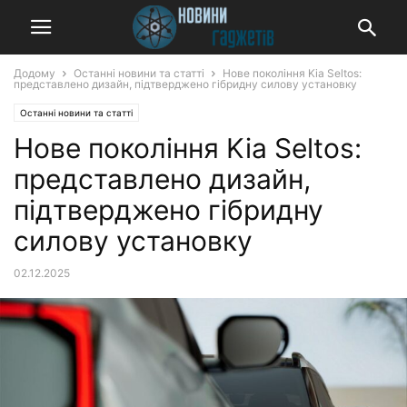
Додому
Останні новини та статті
Нове покоління Kia Seltos:
представлено дизайн, підтверджено гібридну силову установку
Останні новини та статті
Нове покоління Kia Seltos:
представлено дизайн,
підтверджено гібридну
силову установку
02.12.2025