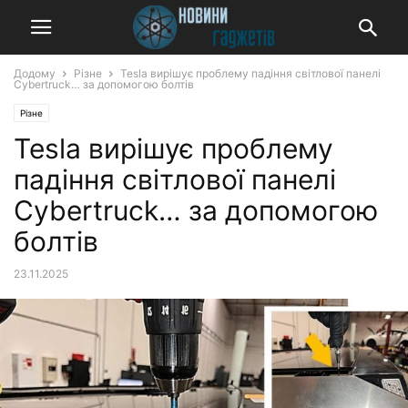
Додому
Різне
Tesla вирішує проблему падіння світлової панелі
Cybertruck… за допомогою болтів
Різне
Tesla вирішує проблему
падіння світлової панелі
Cybertruck… за допомогою
болтів
23.11.2025