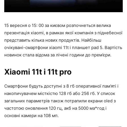
15 вересня о 15: 00 за києвом розпочнеться велика
презентація xiaomi, в рамках якої компанія з піднебесної
представить кілька нових продуктів. Найбільш
очікувані-смартфони xiaomi 11t і планшет pad 5. Вартість
новинок стала відома за лічені години до прем’єри.
Xiaomi 11t і 11t pro
Смартфони будуть доступні з 8 гб оперативної пам’яті і
накопичувачем місткістю 128 гб або 256 гб. У список
загальних параметрів також потрапили екрани oled з
частотою оновлення 120 гц, акб на 5000 ма*год і
основні камери на 108 мп.