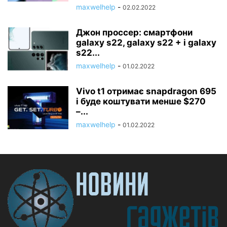
maxwelhelp
-
02.02.2022
Джон проссер: смартфони
galaxy s22, galaxy s22 + і galaxy
s22...
maxwelhelp
-
01.02.2022
Vivo t1 отримає snapdragon 695
і буде коштувати менше $270
–...
maxwelhelp
-
01.02.2022