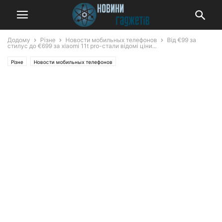
Додому
Різне
Новости мобильных телефонов
Від €99 за
стилус до €699 за xiaomi 11t pro-стали відомі ціни...
Різне
Новости мобильных телефонов