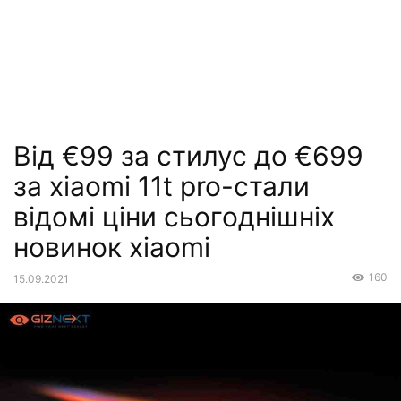
Від €99 за стилус до €699
за xiaomi 11t pro-стали
відомі ціни сьогоднішніх
новинок xiaomi
160
15.09.2021