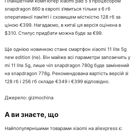
Планшетний комп’ютер xiaomi pad 5 з процесором
snapdragon 860 в європі з’явиться тільки з 6 гб
оперативної пам’яті і сховищем місткістю 128 гб за
ціною €399. Нагадаємо, в китаї ця версія оцінена в
$310. Стилус придбати можна буде за €99.
Ще однією новинкою стане смартфон xiaomi 11 lite 5g
new edition (ne). Він майже всі параметри запозичить у
mi 11 lite 5g, лише чіп snapdragon 780g буде замінений
на snapdragon 778g. Рекомендована вартість версій зі
128 гб і 256 гб складе €349 і €399 відповідно.
Джерело: gizmochina
А ви знаєте, що
Найпопулярнішими товарами xiaomi на aliexpress є: