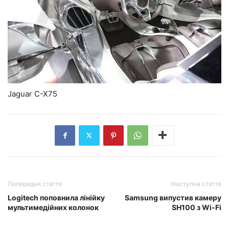
Jaguar C-X75
Попередня стаття
Наступна стаття
Logitech поповнила лінійку
Samsung випустив камеру
мультимедійних колонок
SH100 з Wi-Fi