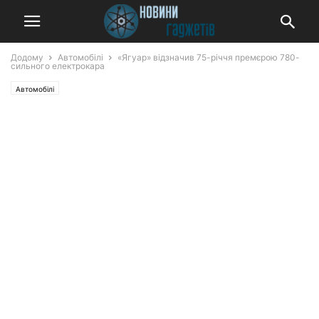
Додому
Автомобілі
«Ягуар» відзначив 75-річчя премєрою 780-
сильного електрокара
Автомобілі