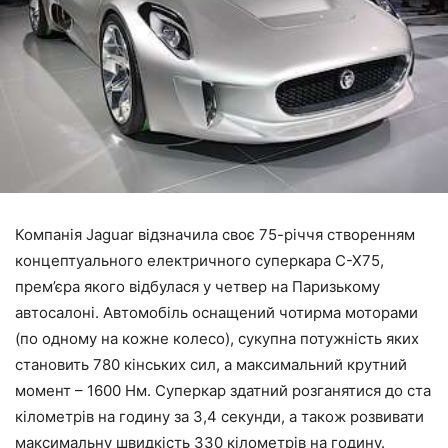
Компанія Jaguar відзначила своє 75-річчя створенням
концептуального електричного суперкара C-X75,
прем’єра якого відбулася у четвер на Паризькому
автосалоні. Автомобіль оснащений чотирма моторами
(по одному на кожне колесо), сукупна потужність яких
становить 780 кінських сил, а максимальний крутний
момент – 1600 Нм. Суперкар здатний розганятися до ста
кілометрів на годину за 3,4 секунди, а також розвивати
максимальну швидкість 330 кілометрів на годину.