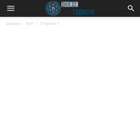
Biscont:
Додому
Блог
Сторінка 3
новини
автомобілів,
огляди
та
аналіз