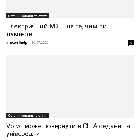
Останні новини та статті
Електричний M3 – не те, чим ви
думаєте
maxwelhelp
-
16.07.2026
0
Останні новини та статті
Volvo може повернути в США седани та
універсали