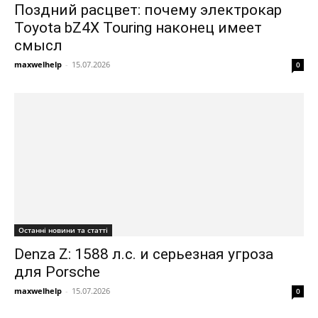
Поздний расцвет: почему электрокар
Toyota bZ4X Touring наконец имеет
смысл
maxwelhelp
-
15.07.2026
0
Останні новини та статті
Denza Z: 1588 л.с. и серьезная угроза
для Porsche
maxwelhelp
-
15.07.2026
0