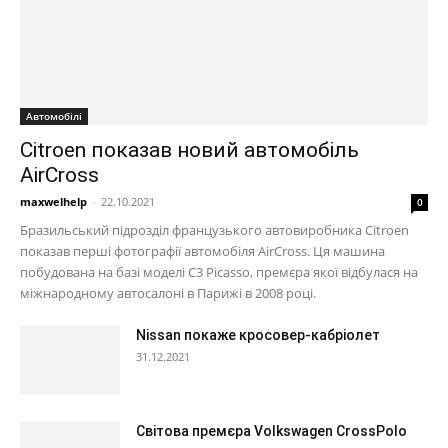
Автомобілі
Citroen показав новий автомобіль
AirCross
maxwelhelp
-
22.10.2021
0
Бразильський підрозділ французького автовиробника Citroen
показав перші фотографії автомобіля AirCross. Ця машина
побудована на базі моделі C3 Picasso, премєра якої відбулася на
міжнародному автосалоні в Парижі в 2008 році.
Nissan покаже кросовер-кабріолет
31.12.2021
Світова премєра Volkswagen CrossPolo