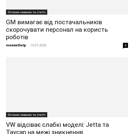
Останні новини та статті
GM вимагає від постачальників
скорочувати персонал на користь
роботів
maxwelhelp
-
14.07.2026
0
Останні новини та статті
VW відсіває слабкі моделі: Jetta та
Taycan на межі зникнення