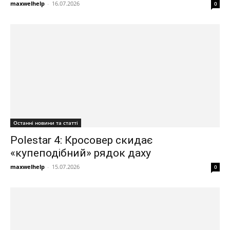
maxwelhelp
-
16.07.2026
0
Останні новини та статті
Polestar 4: Кросовер скидає
«купеподібний» рядок даху
maxwelhelp
-
15.07.2026
0