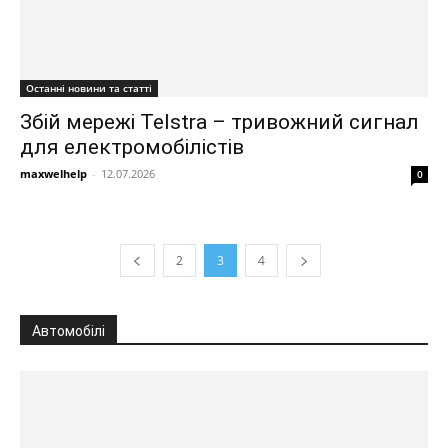
Останні новини та статті
Збій мережі Telstra – тривожний сигнал
для електромобілістів
maxwelhelp
-
12.07.2026
0
2
3
4
Автомобілі