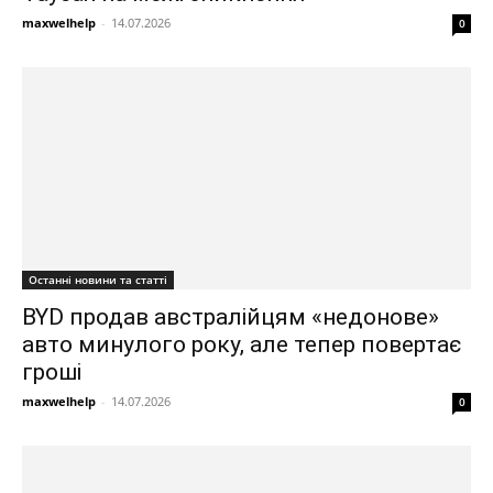
maxwelhelp
-
14.07.2026
0
Останні новини та статті
BYD продав австралійцям «недонове»
авто минулого року, але тепер повертає
гроші
maxwelhelp
-
14.07.2026
0