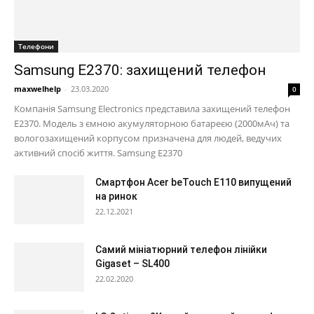
Телефони
Samsung E2370: захищений телефон
maxwelhelp
-
23.03.2020
0
Компанія Samsung Electronics представила захищений телефон
E2370. Модель з ємною акумуляторною батареєю (2000мАч) та
вологозахищений корпусом призначена для людей, ведучих
активний спосіб життя. Samsung Е2370
Смартфон Acer beTouch E110 випущений
на ринок
22.12.2021
Самий мініатюрний телефон лінійки
Gigaset – SL400
22.02.2020