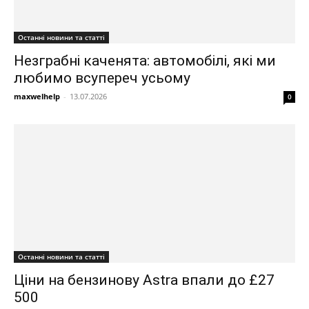
Останні новини та статті
Незграбні каченята: автомобілі, які ми
любимо всупереч усьому
maxwelhelp
-
13.07.2026
0
Останні новини та статті
Ціни на бензинову Astra впали до £27
500