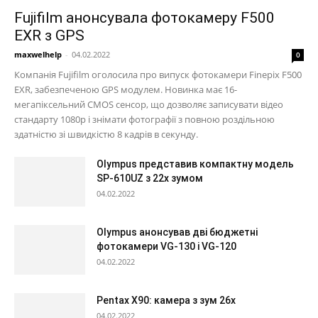
Fujifilm анонсувала фотокамеру F500
EXR з GPS
maxwelhelp
-
04.02.2022
0
Компанія Fujifilm оголосила про випуск фотокамери Finepix F500
EXR, забезпеченою GPS модулем. Новинка має 16-
мегапіксельний CMOS сенсор, що дозволяє записувати відео
стандарту 1080p і знімати фотографії з повною роздільною
здатністю зі швидкістю 8 кадрів в секунду.
Olympus представив компактну модель
SP-610UZ з 22х зумом
04.02.2022
Olympus анонсував дві бюджетні
фотокамери VG-130 і VG-120
04.02.2022
Pentax X90: камера з зум 26х
04.02.2022