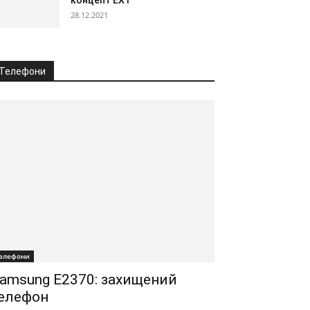
концепт EX1
28.12.2021
Телефони
елефони
amsung E2370: захищений
елефон