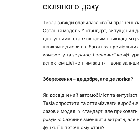
скляного даху
Тесла завжди славилася своїм прагненням 
Остання модель Y стандарт, випущений дл
доступними, став яскравим прикладом цьо
шляхом відмови від багатьох преміальних
комфорту та зручності основної конфігур
аспектом цієї «оптимізації» – вона залиш
Збереження – це добре, але де логіка?
Як досвідчений автомобіліст та ентузіаст
Tesla спростити та оптимізувати виробни
базовій моделі Y стандарт, але приховати
розумію бажання зменшити витрати, але 
функції в поточному стані?