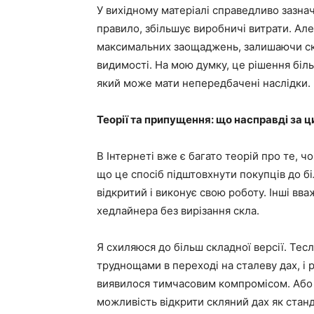
У вихідному матеріалі справедливо зазна
правило, збільшує виробничі витрати. Але
максимальних заощаджень, залишаючи ск
видимості. На мою думку, це рішення біл
який може мати непередбачені наслідки.
Теорії та припущення: що насправді за 
В Інтернеті вже є багато теорій про те, 
що це спосіб підштовхнути покупців до б
відкритий і виконує свою роботу. Інші в
хедлайнера без вирізання скла.
Я схиляюся до більш складної версії. Те
труднощами в переході на сталеву дах, і 
виявилося тимчасовим компромісом. Або 
можливість відкрити скляний дах як станд