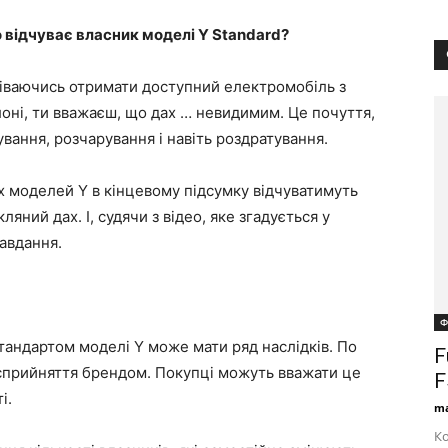
 відчуває власник моделі Y Standard?
одіваючись отримати доступний електромобіль з
оні, ти вважаєш, що дах … невидимим. Це почуття,
ування, розчарування і навіть роздратування.
х моделей Y в кінцевому підсумку відчуватимуть
ляний дах. І, судячи з відео, яке згадується у
завдання.
Ф
стандартом моделі Y може мати ряд наслідків. По
F
сприйняття брендом. Покупці можуть вважати це
F
і.
ma
Ко