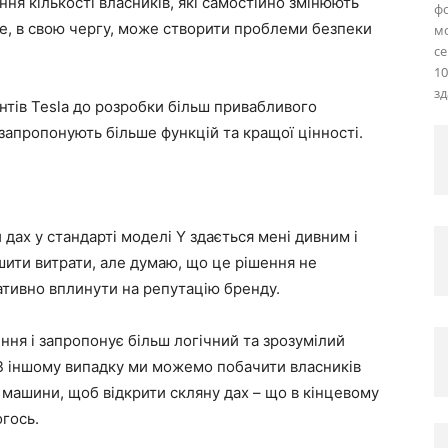
ня кількості власників, які самостійно змінюють
фо
Це, в свою чергу, може створити проблеми безпеки
м
се
10
зд
тів Tesla до розробки більш привабливого
запропонують більше функцій та кращої цінності.
 дах у стандарті моделі Y здається мені дивним і
ити витрати, але думаю, що це рішення не
гативно вплинути на репутацію бренду.
ння і запропонує більш логічний та зрозумілий
. В іншому випадку ми можемо побачити власників
 машини, щоб відкрити скляну дах – що в кінцевому
гось.