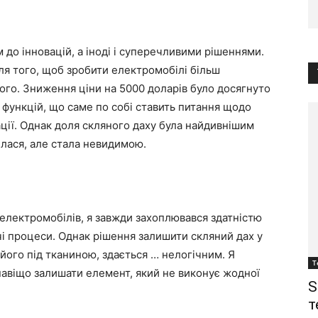
до інновацій, а іноді і суперечливими рішеннями.
я того, щоб зробити електромобілі більш
го. Зниження ціни на 5000 доларів було досягнуто
 функцій, що саме по собі ставить питання щодо
ації. Однак доля скляного даху була найдивнішим
илася, але стала невидимою.
 електромобілів, я завжди захоплювався здатністю
чі процеси. Однак рішення залишити скляний дах у
 його під тканиною, здається … нелогічним. Я
Т
навіщо залишати елемент, який не виконує жодної
S
т