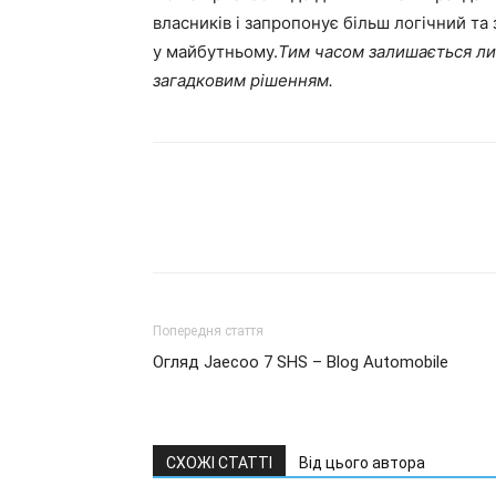
власників і запропонує більш логічний та 
у майбутньому.
Тим часом залишається лиш
загадковим рішенням.
Попередня стаття
Огляд Jaecoo 7 SHS – Blog Automobile
СХОЖІ СТАТТІ
Від цього автора