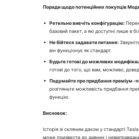
Поради щодо потенційних покупців Моде
Ретельно вивчіть конфігурацію:
Переко
базовий пакет, а які доступні лише в б
Не бійтеся задавати питання:
Зверніть
він функціонує як стандарт.
Будьте готові до можливих модифікац
готові до того, що вам, можливо, дове
Подумайте про придбання преміум -п
розгляньте можливість придбання премі
функцію.
Висновок:
Історія зі скляним дахом у стандарті Tesl
може призвести до дивних і невиправдани