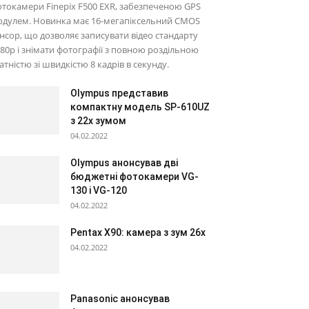
токамери Finepix F500 EXR, забезпеченою GPS
одулем. Новинка має 16-мегапіксельний CMOS
нсор, що дозволяє записувати відео стандарту
80p і знімати фотографії з повною роздільною
атністю зі швидкістю 8 кадрів в секунду.
Olympus представив
компактну модель SP-610UZ
з 22х зумом
04.02.2022
Olympus анонсував дві
бюджетні фотокамери VG-
130 і VG-120
04.02.2022
Pentax X90: камера з зум 26х
04.02.2022
Panasonic анонсував