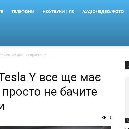
ЛІ
ТЕЛЕФОНИ
НОУТБУКИ І ПК
АУДІО/ВІДЕО/ФОТО
 скляний дах. Ви просто не...
esla Y все ще має
 просто не бачите
и
48
А