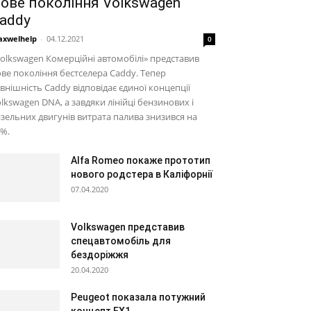
ове покоління Volkswagen
addy
xwelhelp
-
04.12.2021
0
olkswagen Комерційні автомобілі» представив
ве покоління бестселера Caddy. Тепер
внішність Caddy відповідає єдиної концепції
lkswagen DNA, а завдяки лінійці бензинових і
зельних двигунів витрата палива знизився на
%.
Alfa Romeo покаже прототип
нового родстера в Каліфорнії
07.04.2020
Volkswagen представив
спецавтомобіль для
бездоріжжя
20.04.2020
Peugeot показала потужний