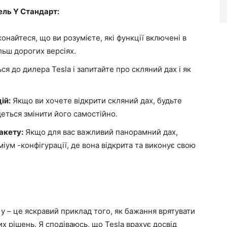
ль Y Стандарт:
найтеся, що ви розумієте, які функції включені в
ільш дорогих версіях.
ся до дилера Tesla і запитайте про скляний дах і як
ій:
Якщо ви хочете відкрити скляний дах, будьте
деться змінити його самостійно.
акету:
Якщо для вас важливий панорамний дах,
ум -конфігурації, де вона відкрита та виконує свою
a y – це яскравий приклад того, як бажання врятувати
х рішень. Я сподіваюсь, що Tesla врахує досвід