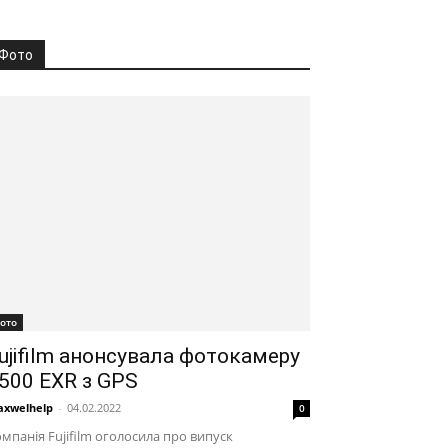
Фото
ото
ujifilm анонсувала фотокамеру
500 EXR з GPS
xwelhelp
-
04.02.2022
0
мпанія Fujifilm оголосила про випуск