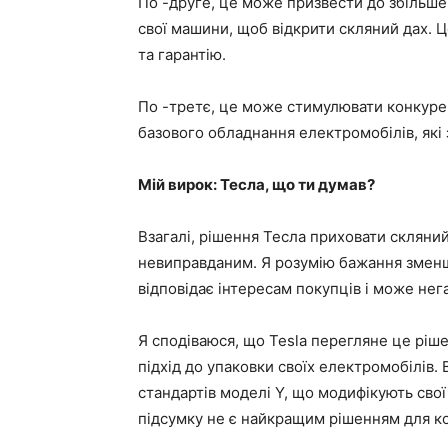
По -друге, це може призвести до збільшен
свої машини, щоб відкрити скляний дах. 
та гарантію.
По -третє, це може стимулювати конкурен
базового обладнання електромобілів, які 
Мій вирок: Тесла, що ти думав?
Взагалі, рішення Тесла приховати скляний
невиправданим. Я розумію бажання зменш
відповідає інтересам покупців і може не
Я сподіваюся, що Tesla перегляне це ріше
підхід до упаковки своїх електромобілів
стандартів моделі Y, що модифікують свої
підсумку не є найкращим рішенням для ко