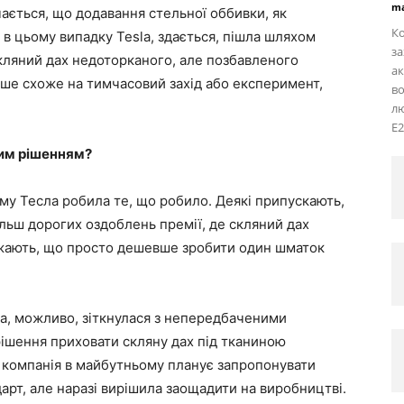
ma
чається, що додавання стельної оббивки, як
Ко
 в цьому випадку Tesla, здається, пішла шляхом
з
ляний дах недоторканого, але позбавленого
ак
ьше схоже на тимчасовий захід або експеримент,
в
лю
Е2
цим рішенням?
чому Тесла робила те, що робило. Деякі припускають,
ільш дорогих оздоблень премії, де скляний дах
важають, що просто дешевше зробити один шматок
сла, можливо, зіткнулася з непередбаченими
рішення приховати скляну дах під тканиною
компанія в майбутньому планує запропонувати
арт, але наразі вирішила заощадити на виробництві.