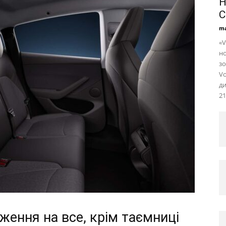
Н
C
ma
«V
но
зо
Vo
ди
21
дження на все, крім таємниці