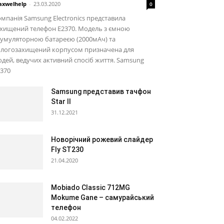
xwelhelp
-
23.03.2020
0
мпанія Samsung Electronics представила
ахищений телефон E2370. Модель з ємною
умуляторною батареєю (2000мАч) та
ологозахищений корпусом призначена для
дей, ведучих активний спосіб життя. Samsung
370
Samsung представив тачфон
Star II
31.12.2021
Новорічний рожевий слайдер
Fly ST230
21.04.2020
Mobiado Classic 712MG
Mokume Gane – самурайський
телефон
04.02.2022