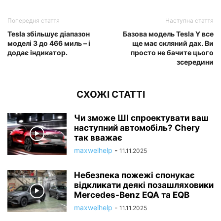
Попередня стаття
Наступна стаття
Tesla збільшує діапазон
Базова модель Tesla Y все
моделі 3 до 466 миль – і
ще має скляний дах. Ви
додає індикатор.
просто не бачите цього
зсередини
СХОЖІ СТАТТІ
Чи зможе ШІ спроектувати ваш
наступний автомобіль? Chery
так вважає
maxwelhelp
-
11.11.2025
Небезпека пожежі спонукає
відкликати деякі позашляховики
Mercedes-Benz EQA та EQB
maxwelhelp
-
11.11.2025