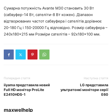
Сумарна потужність Avante M30 становить 30 Вт
(сабвуфер-14 Вт, сателіти-8 Вт кожен). Діапазон
відтворюваних частот сабвуфера і сателітів дорівнює
20-180 Гц і 150-20000 Гц відповідно. Розмір сабвуфера –
240x180x215 мм Розміри сателітів – 92x180x100 мм.
Попередня стаття
Наступна стаття
iiyama представила новий
LG представила
Full HD монітор ProLite
ультратонкі монітори серії
E2410HDS-1
E60
maxwelhelp