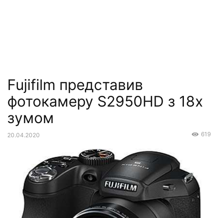
Fujifilm представив
фотокамеру S2950HD з 18х
зумом
619
20.04.2020