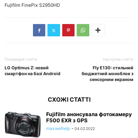
Fujifilm FinePix S2950HD
Попередня стаття
Наступна стаття
LG Optimus Z: новий
Fly E130: стильний
смартфон на базі Android
бюджетний моноблок з
сенсорним екраном
СХОЖІ СТАТТІ
Fujifilm анонсувала фотокамеру
F500 EXR з GPS
maxwelhelp
-
04.02.2022