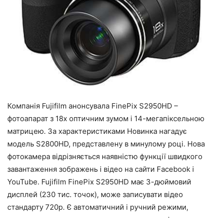
Компанія Fujifilm анонсувала FinePix S2950HD –
фотоапарат з 18х оптичним зумом і 14-мегапіксельною
матрицею. За характеристиками Новинка нагадує
модель S2800HD, представлену в минулому році. Нова
фотокамера відрізняється наявністю функції швидкого
завантаження зображень і відео на сайти Facebook і
YouTube. Fujifilm FinePix S2950HD має 3-дюймовий
дисплей (230 тис. точок), може записувати відео
стандарту 720p. Є автоматичний і ручний режими,