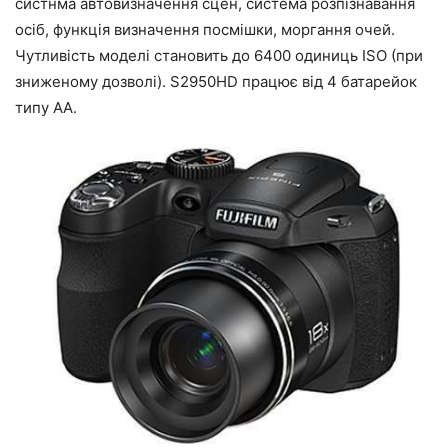
систнма автовизначення сцен, система розпізнавання
осіб, функція визначення посмішки, моргання очей.
Чутливість моделі становить до 6400 одиниць ISO (при
зниженому дозволі). S2950HD працює від 4 батарейок
типу AA.