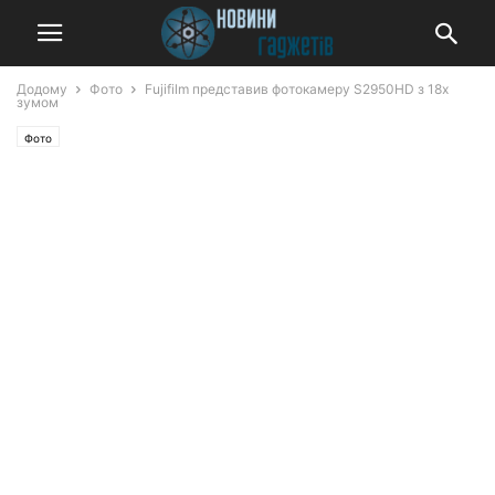
Додому
Фото
Fujifilm представив фотокамеру S2950HD з 18х
зумом
Фото