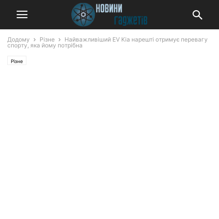
Додому
Різне
Найважливіший EV Kia нарешті отримує перевагу
спорту, яка йому потрібна
Різне