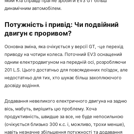
який Kia справді прагне зробити EV3 GT більш
динамічним автомобілем.
Потужність і привід: Чи подвійний
двигун є проривом?
Основна зміна, яка очікується у версії GT, -це перехід
приводу на чотири колеса. Поточний EV3 оснащений
одним електродвигуном на передній осі, розробляючи
201 L.S. Цього достатньо для повсякденних поїздок, але
недостатньо для тих, хто шукає більш захоплюючого
досвіду водіння.
Додавання невеликого електричного двигуна на задню
вісь, мабуть, вирішить цю проблему. Хоча
продуктивність, швидше за все, не буде непосильною
(очікується близько 300 к.с. і, можливо, трохи менше),
навіть незначне збільшення потужності та додавання