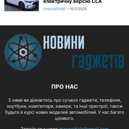
електричну версію CLA
maxwelhelp
-
10.11.2025
ПРО НАС
З нами ви дізнаєтесь про сучасні гаджети, телефони,
ноутбуки, комп'ютери, камери, та інші пристрої, також
будьте в курсі нових моделей автомобілей. У нас багато
цікавого.
Звяжіться з нами:
maxwelhelp@gmail.com