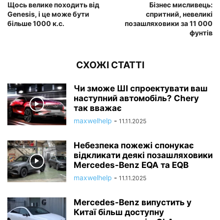
Щось велике походить від
Бізнес мисливець:
Genesis, і це може бути
спритний, невеликі
більше 1000 к.с.
позашляховики за 11 000
фунтів
СХОЖІ СТАТТІ
Чи зможе ШІ спроектувати ваш
наступний автомобіль? Chery
так вважає
maxwelhelp
-
11.11.2025
Небезпека пожежі спонукає
відкликати деякі позашляховики
Mercedes-Benz EQA та EQB
maxwelhelp
-
11.11.2025
Mercedes-Benz випустить у
Китаї більш доступну