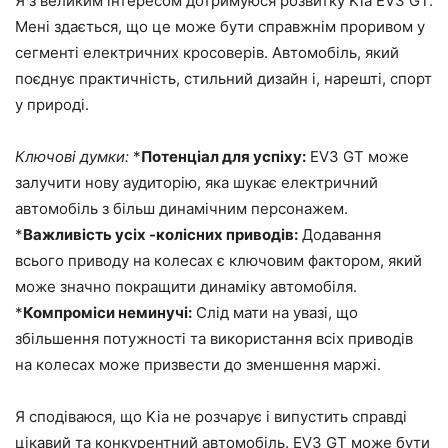
Я з великим інтересом дотримуюся розвитку Kia EV3 GT.
Мені здається, що це може бути справжнім проривом у
сегменті електричних кросоверів. Автомобіль, який
поєднує практичність, стильний дизайн і, нарешті, спорт
у природі.
Ключові думки:
*
Потенціал для успіху:
EV3 GT може
залучити нову аудиторію, яка шукає електричний
автомобіль з більш динамічним персонажем.
*
Важливість усіх -колісних приводів:
Додавання
всього приводу на колесах є ключовим фактором, який
може значно покращити динаміку автомобіля.
*
Компроміси неминучі:
Слід мати на увазі, що
збільшення потужності та використання всіх приводів
на колесах може призвести до зменшення маржі.
Я сподіваюся, що Kia не розчарує і випустить справді
цікавий та конкурентний автомобіль. EV3 GT може бути