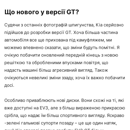
Що нового у версії GT?
Судячи з останніх фотографій шпигунства, Kia серйозно
підійшов до розробки версії GT. Хоча більша частина
автомобіля все ще прихована під камуфляжем, ми
можемо впевнено сказати, що зміни будуть помітні. Я
очікую побачити оновлений передній кінець з новою
решіткою та обробленими впусками повітря, що
надасть машині більш агресивний вигляд. Також
очікуються невеликі зміни ззаду, хоча їх важко побачити
досі.
Особливо приваблюють нові диски. Вони схожі на ті, які
вже доступні на EV3, але з більш вираженою прикрасою
срібла, що надає їм більш спортивного вигляду. Яскраво
-зелені гальмові супорти позаду – це ще один натяк,