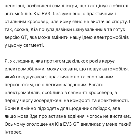
непогані, позбавлені самої іскри, що так цінує любителі
автомобілів. Kia EV3, безсумнівно, є практичним і
стильним кросовер, але йому явно не вистачає спорту. І
так, схоже, Kia почула дзвінки шанувальників та готує
версію GT, яка може змінити нашу ідею електромобілів
у цьому сегменті.
Я, як людина, яка протягом декількох років керує
електромобілями, можу сказати, що пошук автомобіля,
який поєднувався з практичністю та спортивним
персонажем, не є легким завданням. Багато
електромобілів, особливо в сегменті кросовера, в
першу чергу зосереджені на комфорті та ефективності.
Вони відмінно підходять для щоденних поїздок, але
якщо мова йде про активне водіння, чогось не вистачає.
Ось чому оголошення Kia EV3 GT викликає у мене такий
інтерес.