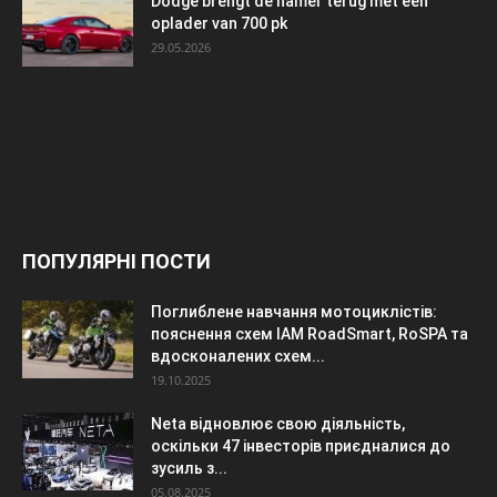
Dodge brengt de hamer terug met een
oplader van 700 pk
29.05.2026
ПОПУЛЯРНІ ПОСТИ
Поглиблене навчання мотоциклістів:
пояснення схем IAM RoadSmart, RoSPA та
вдосконалених схем...
19.10.2025
Neta відновлює свою діяльність,
оскільки 47 інвесторів приєдналися до
зусиль з...
05.08.2025