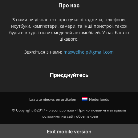
Про нас
З нами ви дізнаєтесь про сучасні гаджети, телефони,
ноутбуки, комп'ютери, камери, та інші пристрої, також
будьте в курсі нових моделей автомобілей. У нас багато
цікавого.
Звяжіться з нами:
maxwelhelp@gmail.com
Приєднуйтесь
Laatste nieuws en artikelen
Nederlands
© Copyright ©2017 - biscont.com.ua - При копіюванні матеріалів
посилання на сайт обов'язкове
Exit mobile version