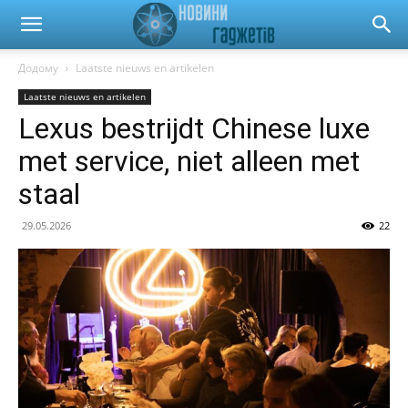
Biscont:
Додому
Laatste nieuws en artikelen
Laatste nieuws en artikelen
Autonieuws,
Lexus bestrijdt Chinese luxe
met service, niet alleen met
Expertbeoordelingen
staal
29.05.2026
22
en
Marktanalyse