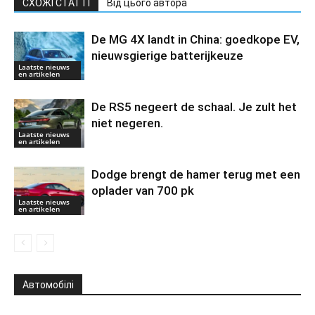
СХОЖІ СТАТТІ
Від цього автора
De MG 4X landt in China: goedkope EV,
nieuwsgierige batterijkeuze
Laatste nieuws
en artikelen
De RS5 negeert de schaal. Je zult het
niet negeren.
Laatste nieuws
en artikelen
Dodge brengt de hamer terug met een
oplader van 700 pk
Laatste nieuws
en artikelen
Автомобілі