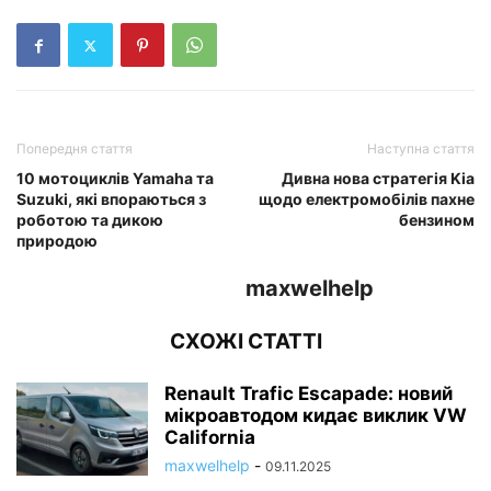
Попередня стаття
Наступна стаття
10 мотоциклів Yamaha та
Дивна нова стратегія Kia
Suzuki, які впораються з
щодо електромобілів пахне
роботою та дикою
бензином
природою
maxwelhelp
СХОЖІ СТАТТІ
Renault Trafic Escapade: новий
мікроавтодом кидає виклик VW
California
maxwelhelp
-
09.11.2025