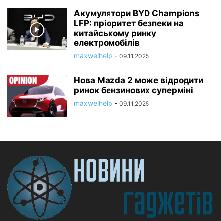
Акумулятори BYD Champions
LFP: пріоритет безпеки на
китайському ринку
електромобілів
maxwelhelp
-
09.11.2025
Нова Mazda 2 може відродити
ринок бензинових суперміні
maxwelhelp
-
09.11.2025