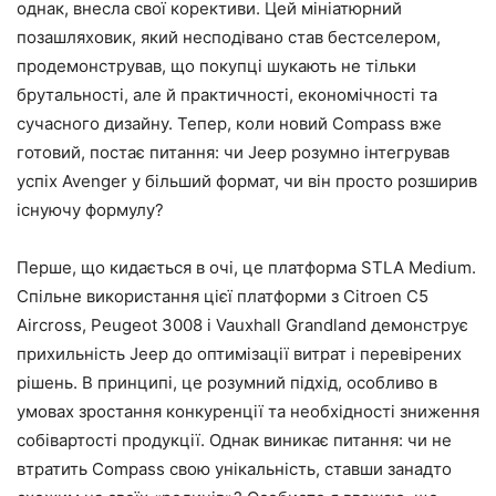
однак, внесла свої корективи. Цей мініатюрний
позашляховик, який несподівано став бестселером,
продемонстрував, що покупці шукають не тільки
брутальності, але й практичності, економічності та
сучасного дизайну. Тепер, коли новий Compass вже
готовий, постає питання: чи Jeep розумно інтегрував
успіх Avenger у більший формат, чи він просто розширив
існуючу формулу?
Перше, що кидається в очі, це платформа STLA Medium.
Спільне використання цієї платформи з Citroen C5
Aircross, Peugeot 3008 і Vauxhall Grandland демонструє
прихильність Jeep до оптимізації витрат і перевірених
рішень. В принципі, це розумний підхід, особливо в
умовах зростання конкуренції та необхідності зниження
собівартості продукції. Однак виникає питання: чи не
втратить Compass свою унікальність, ставши занадто