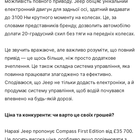
можливість повного приводу. Jeep обіцяє унікальний
електронний двигун для задньої осі, здатний видавати
до 3100 Нм крутного моменту на колесах. Це, за
словами представників бренду, дозволить автомобілю
долати 20-градусний схил без тяги на передніх колесах.
Це звучить вражаюче, але важливо розуміти, що повний
привід — це щось більше, ніж просто додаткове
зчеплення. Це також складна система управління, яка
повинна працювати злагоджено та ефективно.
Сподіваюся, що Jeep не тільки додасть електроніки, а й
продумає систему управління, щоб водій почувався
впевнено на будь-якій дорозі.
Ціна та конкуренти: чи варто це своїх грошей?
Наразі Jeep пропонує Compass First Edition від £35 700.
Це досить висока ціна, особливо якщо порівнювати з