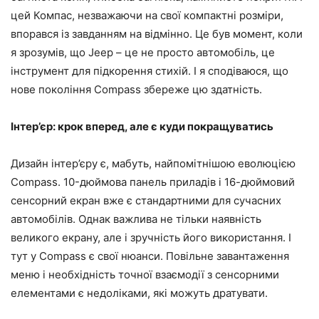
цей Компас, незважаючи на свої компактні розміри,
впорався із завданням на відмінно. Це був момент, коли
я зрозумів, що Jeep – це не просто автомобіль, це
інструмент для підкорення стихій. І я сподіваюся, що
нове покоління Compass збереже цю здатність.
Інтер’єр: крок вперед, але є куди покращуватись
Дизайн інтер’єру є, мабуть, найпомітнішою еволюцією
Compass. 10-дюймова панель приладів і 16-дюймовий
сенсорний екран вже є стандартними для сучасних
автомобілів. Однак важлива не тільки наявність
великого екрану, але і зручність його використання. І
тут у Compass є свої нюанси. Повільне завантаження
меню і необхідність точної взаємодії з сенсорними
елементами є недоліками, які можуть дратувати.