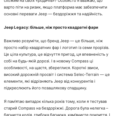
схожим на своїх «родичів»? Особисто я вважаю, що
варто піти на ризик, якщо платформа має забезпечити
основні переваги Jeep — бездоріжжя та надійність.
Jeep Legacy: більше, ніж просто квадратні фари
Важливо розуміти, що бренд Jeep — це більше, ніж
просто набір квадратних фар і логотип із семи прорізів.
Це ціла культура, це відчуття пригод, ця впевненість у
собі на будь-якій дорозі. І в новому Compass ці
особливості, на щастя, збереглися. Короткі звиси,
високий дорожній просвіт і система Selec-Terrain — це
елементи, які відрізняють Jeep від конкурентів і
підкреслюють його позашляхову спадщину.
Я пам’ятаю випадок кілька років тому, коли я тестував
старий Compass на бездоріжжі. Дорога була нелегка –
багниста колія, глибока багнюка, кам’янисте покриття. І