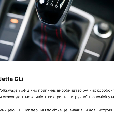
Jetta GLi
Volkswagen офіційно припиняє виробництво ручних коробок у
и скасовують можливість використання ручної трансмісії у мо
мницею. TFLCar першим помітив це, вивчивши нові інструкці