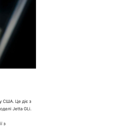
 США. Це діє з
делі Jetta GLi.
ї з