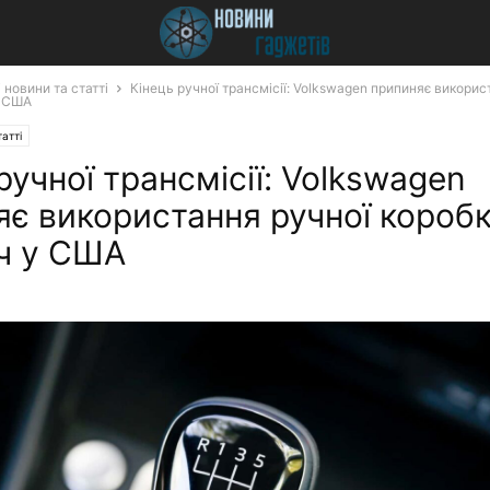
 новини та статті
Кінець ручної трансмісії: Volkswagen припиняє викорис
у США
атті
ручної трансмісії: Volkswagen
яє використання ручної короб
ч у США