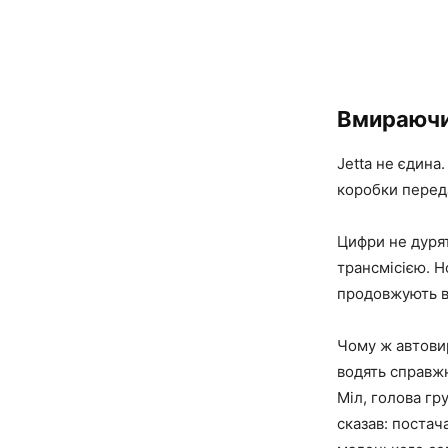
Вмираючи
Jetta не єдина
коробки передач
Цифри не дурят
трансмісією. H
продовжують ви
Чому ж автови
водять справжн
Міл, голова гр
сказав: постач