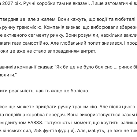
а 2027 рік. Ручні коробки там не вказані. Лише автоматичні в
твердив це, але з жалем. Вони кажуть, що водії та любителі
ь ручну трансмісію. Компанія визнає, що виборювали збере
е активного сегменту ринку. Вони розуміли, наскільки важли
ати гази самостійно. Але глобальний попит знизився. І про
оки це вже не стало виправданням витрат.
авників компанії сказав: “Як би це не було болісно … ринок 
волити.”
ти реальність, навіть якщо це болісно.
 все ще можете придбати ручну трансмісію. Але після цього
а подвійна коробка передач. Вона використовується разом і
м двигуном EA838. Потужність і момент, що крутить, залиш
 кінських сил, 258 фунтів фурція). Але, мабуть, це вже не та