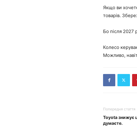
Якщо ви хочете
товарів. Збереж
Бо після 2027 
Колесо керуван
Можливо, наві
Попередня стаття
Toyota знижує ц
думаєте.