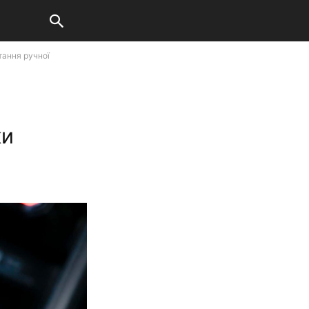
тання ручної
ки