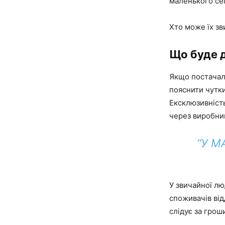
маленького се
Хто може їх зв
Що буде д
Якщо постачал
пояснити чутки
Ексклюзивність
через виробниц
“У М
У звичайної лю
споживачів від
слідує за грош