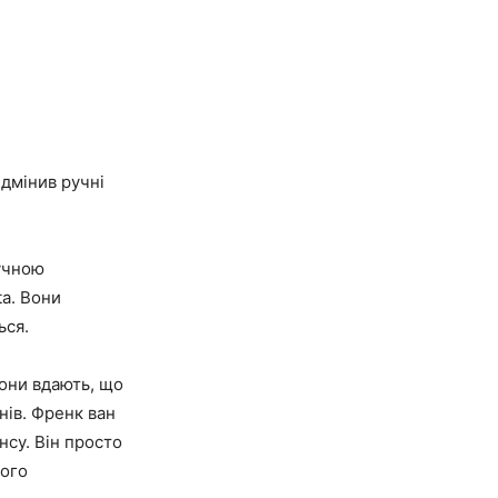
ідмінив ручні
ручною
ta. Вони
ься.
они вдають, що
нів. Френк ван
нсу. Він просто
кого