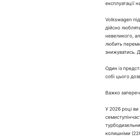
експлуатації н
Volkswagen під
дійсно люблят
невеликого, ал
любить перемик
знижуватись. Д
Один із предст
собі цього доз
Важко заперечи
У 2026 році ви
семиступінчаст
турбодизельни
колишніми (228