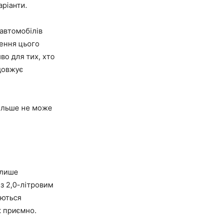
аріанти.
 автомобілів
ження цього
во для тих, хто
довжує
більше не може
 лише
з 2,0-літровим
аються
к приємно.