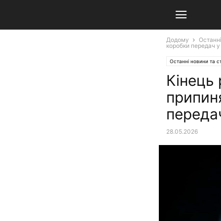
Додому
Останні
коробки передач 
Останні новини та ст
Кінець 
припин
переда
28.05.2026