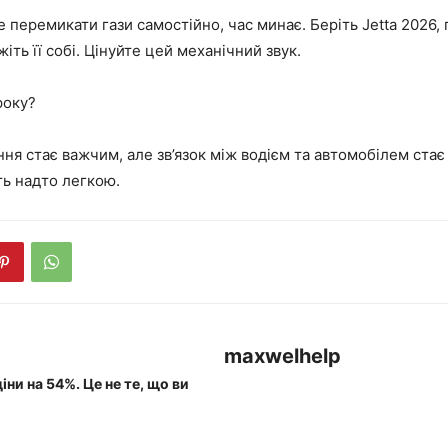
 перемикати гази самостійно, час минає. Беріть Jetta 2026, 
іть її собі. Цінуйте цей механічний звук.
року?
ня стає важчим, але зв’язок між водієм та автомобілем стає
ть надто легкою.
maxwelhelp
іни на 54%. Це не те, що ви