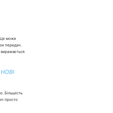
. Це може
ок передач.
о виражається
НОВІ
ю. Більшість
gen просто