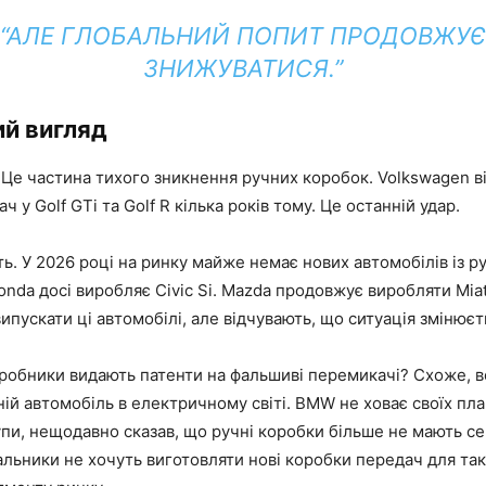
“АЛЕ ГЛОБАЛЬНИЙ ПОПИТ ПРОДОВЖУЄ
ЗНИЖУВАТИСЯ.”
й вигляд
. Це частина тихого зникнення ручних коробок. Volkswagen в
 у Golf GTi та Golf R кілька років тому. Це останній удар.
ь. У 2026 році на ринку майже немає нових автомобілів із 
onda досі виробляє Civic Si. Mazda продовжує виробляти Mia
пускати ці автомобілі, але відчувають, що ситуація змінюєт
робники видають патенти на фальшиві перемикачі? Схоже, в
ій автомобіль в електричному світі. BMW не ховає своїх пла
упи, нещодавно сказав, що ручні коробки більше не мають се
альники не хочуть виготовляти нові коробки передач для та