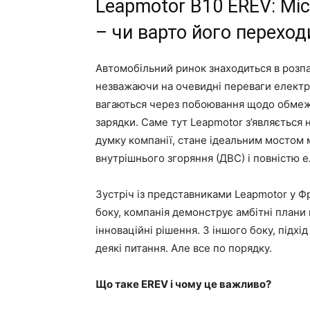
Leapmotor B10 EREV: Мі
– чи варто його переход
Автомобільний ринок знаходиться в розп
незважаючи на очевидні переваги електро
вагаються через побоювання щодо обмеже
зарядки. Саме тут Leapmotor з’являється н
думку компанії, стане ідеальним мостом
внутрішнього згоряння (ДВС) і повністю 
Зустріч із представниками Leapmotor у Ф
боку, компанія демонструє амбітні плани
інноваційні рішення. З іншого боку, підхі
деякі питання. Але все по порядку.
Що таке EREV і чому це важливо?