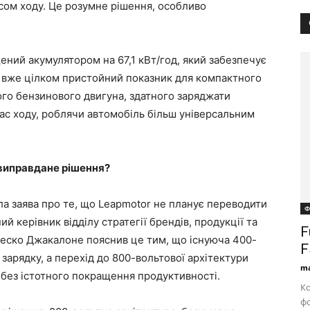
сом ходу. Це розумне рішення, особливо
ений акумулятором на 67,1 кВт/год, який забезпечує
е вже цілком пристойний показник для компактного
го бензинового двигуна, здатного заряджати
ас ходу, роблячи автомобіль більш універсальним
 виправдане рішення?
ла заява про те, що Leapmotor не планує переводити
Ф
й керівник відділу стратегії брендів, продукції та
F
ческо Джакалоне пояснив це тим, що існуюча 400-
F
зарядку, а перехід до 800-вольтової архітектури
ma
 без істотного покращення продуктивності.
Ко
фо