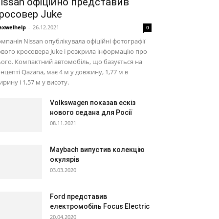
issan офіційно представив
росовер Juke
xwelhelp
-
26.12.2021
0
мпанія Nissan опублікувала офіційні фотографії
вого кросовера Juke і розкрила інформацію про
ого. Компактний автомобіль, що базується на
нцепті Qazana, має 4 м у довжину, 1,77 м в
рину і 1,57 м у висоту.
Volkswagen показав ескіз
нового седана для Росії
08.11.2021
Maybach випустив колекцію
окулярів
03.03.2020
Ford представив
електромобіль Focus Electric
20.04.2020