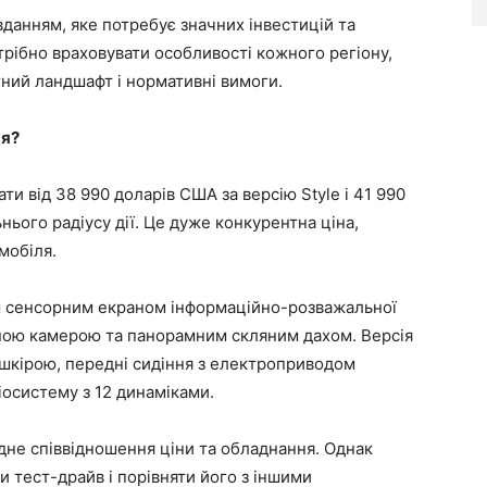
вданням, яке потребує значних інвестицій та
трібно враховувати особливості кожного регіону,
тний ландшафт і нормативні вимоги.
ня?
ти від 38 990 доларів США за версію Style і 41 990
нього радіусу дії. Це дуже конкурентна ціна,
мобіля.
м сенсорним екраном інформаційно-розважальної
ною камерою та панорамним скляним дахом. Версія
ошкірою, передні сидіння з електроприводом
іосистему з 12 динаміками.
дне співвідношення ціни та обладнання. Однак
 тест-драйв і порівняти його з іншими