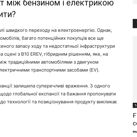
ст між бензином і електрикою
ити?
алі швидкого переходу на електроенергію. Однак,
мобілів, багато потенційних покупців все ще
ного запасу ходу та недостатньої інфраструктури
а сцені з B10 EREV, гібридним рішенням, яке, на
 між традиційними автомобілями з двигуном
електричними транспортними засобами (EV).
ранції залишила суперечливі враження. З одного
 щодо глобальної експансії та бажання пропонувати
д до технології та позиціонування продукту викликає
Т
F
с
ma