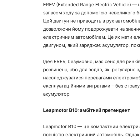
EREV (Extended Range Electric Vehicle) —
запасом ходу за допомогою невеликого б
Цей двигун не приводить в рух автомобіл
дозволяючи йому подорожувати на значно 
електричним автомобілем. Це як мати ел
двигуном, який заряджає акумулятор, поки
Ідея EREV, безумовно, має сенс для ринкі
розвинена, або для водіїв, які регулярно 
насолоджуватися перевагами електромобі
експлуатаційними витратами – без страху
акумулятор.
Leapmotor B10: амбітний претендент
Leapmotor B10 — це компактний електрич
повністю електричний автомобіль. Однак,