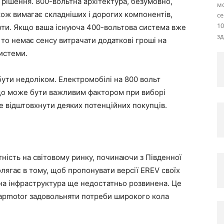
 рішення. 800-вольтна архітектура, безумовно,
м
ож вимагає складніших і дорогих компонентів,
се
10
роти. Якщо ваша існуюча 400-вольтова система вже
зд
то немає сенсу витрачати додаткові гроші на
системи.
бути недоліком. Електромобілі на 800 вольт
що може бути важливим фактором при виборі
е відштовхнути деяких потенційних покупців.
ість на світовому ринку, починаючи з Південної
лягає в тому, щоб пропонувати версії EREV своїх
дна інфраструктура ще недостатньо розвинена. Це
Leapmotor задовольняти потреби широкого кола