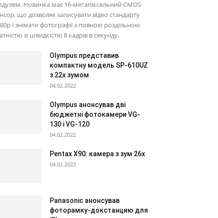
одулем. Новинка має 16-мегапіксельний CMOS
нсор, що дозволяє записувати відео стандарту
80p і знімати фотографії з повною роздільною
атністю зі швидкістю 8 кадрів в секунду.
Olympus представив
компактну модель SP-610UZ
з 22х зумом
04.02.2022
Olympus анонсував дві
бюджетні фотокамери VG-
130 і VG-120
04.02.2022
Pentax X90: камера з зум 26х
04.02.2022
Panasonic анонсував
фоторамку-докстанцию для