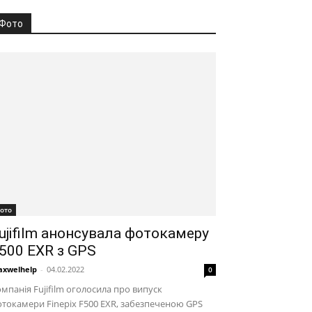
Фото
ото
ujifilm анонсувала фотокамеру
500 EXR з GPS
xwelhelp
-
04.02.2022
0
мпанія Fujifilm оголосила про випуск
токамери Finepix F500 EXR, забезпеченою GPS