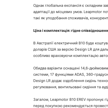
Однак глобальна експансія є складним за
адаптації до місцевих умов. Leapmotor по
такі як уподобання споживачів, конкурен
Ціна і комплектація: гідне співвідношен
В Австралії електричний B10 буде коштува
доларів США за версію Design LR для даль
особливо враховуючи комплектацію авто
Обидва варіанти оснащені 14,6-дюймови
системи, 17 функціями ADAS, 360-градус
Design LR додає оздоблення сидінь техн
регулювання, вентильовані сидіння та ауд
Загалом, Leapmotor B10 EREV пропонує гі
перед покупкою рекомендується провести