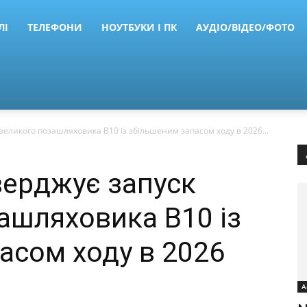
ЛІ
ТЕЛЕФОНИ
НОУТБУКИ І ПК
АУДІО/ВІДЕО/ФОТО
великого позашляховика B10 із збільшеним запасом ходу в 2026...
верджує запуск
ашляховика B10 із
асом ходу в 2026
А