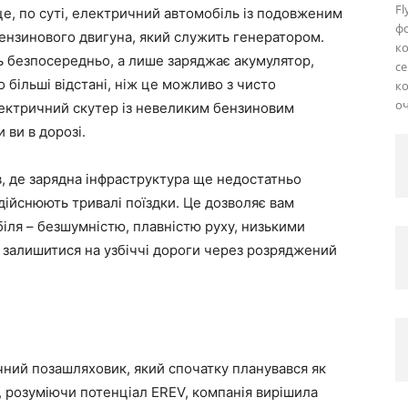
Fl
 це, по суті, електричний автомобіль із подовженим
ф
ензинового двигуна, який служить генератором.
ко
ь безпосередньо, а лише заряджає акумулятор,
се
більші відстані, ніж це можливо з чисто
ко
оч
ектричний скутер із невеликим бензиновим
 ви в дорозі.
в, де зарядна інфраструктура ще недостатньо
здійснюють тривалі поїздки. Це дозволяє вам
ля – безшумністю, плавністю руху, низькими
 залишитися на узбіччі дороги через розряджений
ний позашляховик, який спочатку планувався як
 розуміючи потенціал EREV, компанія вирішила