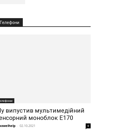
Телефони
елефони
ly випустив мультимедійний
енсорний моноблок E170
xwelhelp
-
02.10.2021
0