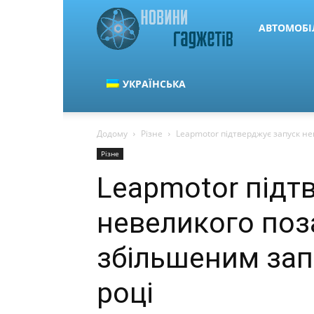
Новини
АВТОМОБІ
гаджетів
УКРАЇНСЬКА
Додому
Різне
Leapmotor підтверджує запуск не
та
Різне
Leapmotor підт
автомобілів
невеликого поз
збільшеним зап
році