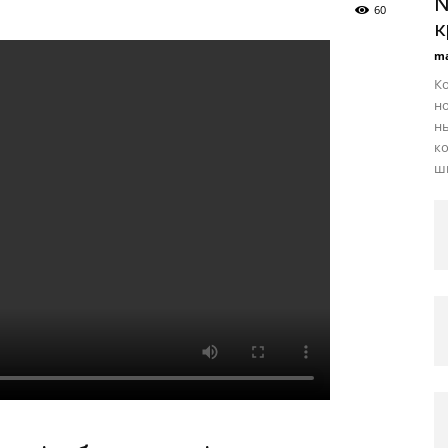
N
60
к
ma
Ко
но
нь
ко
ши