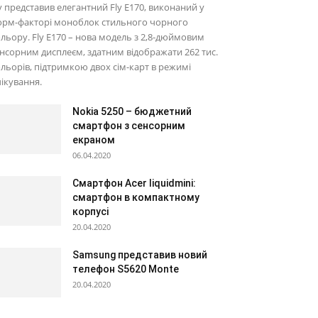
y представив елегантний Fly E170, виконаний у
орм-факторі моноблок стильного чорного
льору. Fly E170 – нова модель з 2,8-дюймовим
нсорним дисплеєм, здатним відображати 262 тис.
льорів, підтримкою двох сім-карт в режимі
ікування.
Nokia 5250 – бюджетний
смартфон з сенсорним
екраном
06.04.2020
Смартфон Acer liquidmini:
смартфон в компактному
корпусі
20.04.2020
Samsung представив новий
телефон S5620 Monte
20.04.2020