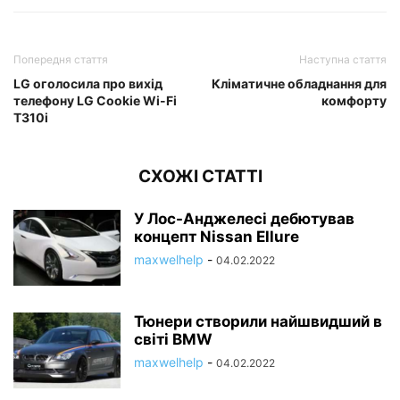
Попередня стаття
Наступна стаття
LG оголосила про вихід
Кліматичне обладнання для
телефону LG Cookie Wi-Fi
комфорту
T310i
СХОЖІ СТАТТІ
У Лос-Анджелесі дебютував
концепт Nissan Ellure
maxwelhelp
-
04.02.2022
Тюнери створили найшвидший в
світі BMW
maxwelhelp
-
04.02.2022