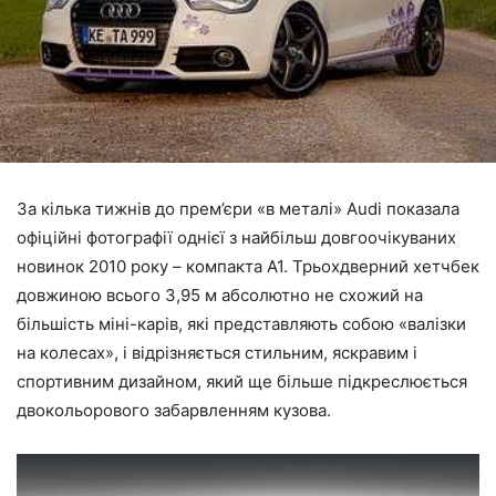
За кілька тижнів до прем’єри «в металі» Audi показала
офіційні фотографії однієї з найбільш довгоочікуваних
новинок 2010 року – компакта A1. Трьохдверний хетчбек
довжиною всього 3,95 м абсолютно не схожий на
більшість міні-карів, які представляють собою «валізки
на колесах», і відрізняється стильним, яскравим і
спортивним дизайном, який ще більше підкреслюється
двокольорового забарвленням кузова.