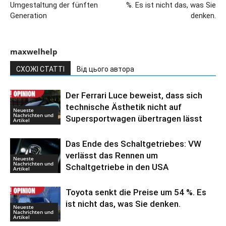
Umgestaltung der fünften
%. Es ist nicht das, was Sie
Generation
denken.
maxwelhelp
СХОЖІ СТАТТІ
Від цього автора
Der Ferrari Luce beweist, dass sich
technische Ästhetik nicht auf
Neueste
Nachrichten und
Supersportwagen übertragen lässt
Artikel
Das Ende des Schaltgetriebes: VW
verlässt das Rennen um
Neueste
Nachrichten und
Schaltgetriebe in den USA
Artikel
Toyota senkt die Preise um 54 %. Es
ist nicht das, was Sie denken.
Neueste
Nachrichten und
Artikel