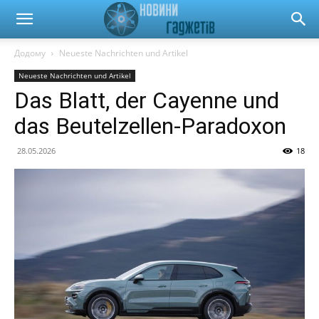
Новини
Додому
Neueste Nachrichten und Artikel
Neueste Nachrichten und Artikel
гаджетів
Das Blatt, der Cayenne und
das Beutelzellen-Paradoxon
та
28.05.2026
18
автомобілів