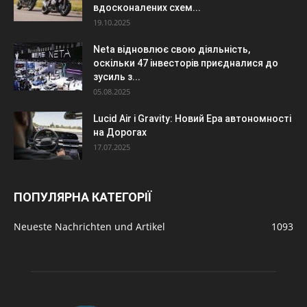
вдосконалених схем...
19.10.2025
Neta відновлює свою діяльність,
оскільки 47 інвесторів приєдналися до
зусиль з...
05.08.2025
Lucid Air і Gravity: Новий Ера автономності
на Дорогах
17.07.2025
ПОПУЛЯРНА КАТЕГОРІЇ
Neueste Nachrichten und Artikel
1093