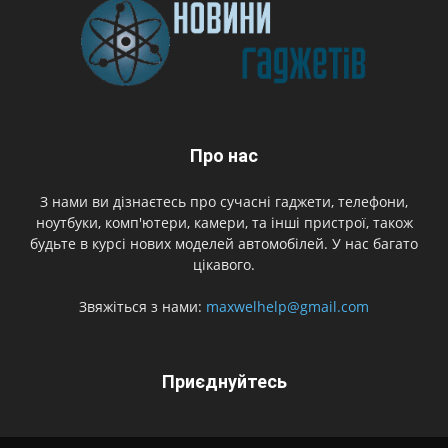
Про нас
З нами ви дізнаєтесь про сучасні гаджети, телефони,
ноутбуки, комп'ютери, камери, та інші пристрої, також
будьте в курсі нових моделей автомобілей. У нас багато
цікавого.
Звяжіться з нами:
maxwelhelp@gmail.com
Приєднуйтесь