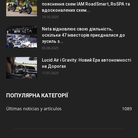
пояснення схем IAM RoadSmart, RoSPA та
вдосконалених схем...
19.10.2025
Neta відновлює свою діяльність,
оскільки 47 інвесторів приєдналися до
зусиль з...
05.08.2025
Lucid Air і Gravity: Новий Ера автономності
на Дорогах
17.07.2025
ПОПУЛЯРНА КАТЕГОРІЇ
Últimas noticias y artículos
1089