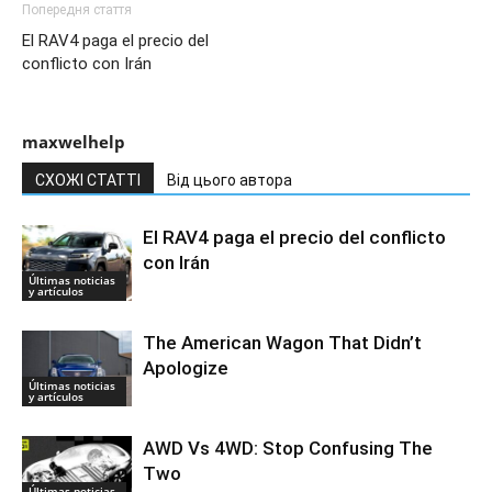
Попередня стаття
El RAV4 paga el precio del
conflicto con Irán
maxwelhelp
СХОЖІ СТАТТІ
Від цього автора
El RAV4 paga el precio del conflicto
con Irán
Últimas noticias
y artículos
The American Wagon That Didn’t
Apologize
Últimas noticias
y artículos
AWD Vs 4WD: Stop Confusing The
Two
Últimas noticias