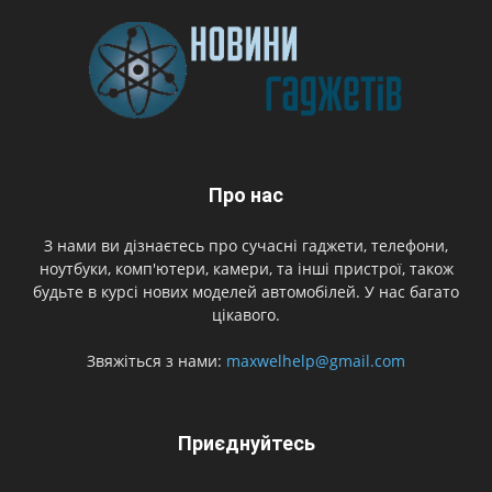
Про нас
З нами ви дізнаєтесь про сучасні гаджети, телефони,
ноутбуки, комп'ютери, камери, та інші пристрої, також
будьте в курсі нових моделей автомобілей. У нас багато
цікавого.
Звяжіться з нами:
maxwelhelp@gmail.com
Приєднуйтесь