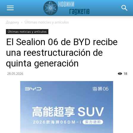
Новини
Додому
Últimas noticias y artículos
Últimas noticias y artículos
гаджетів
El Sealion 06 de BYD recibe
una reestructuración de
та
quinta generación
28.05.2026
18
автомобілів