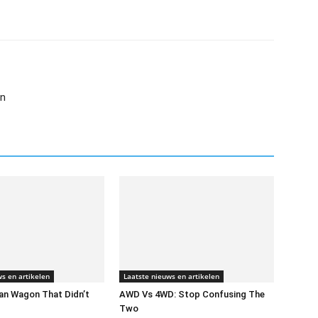
an
s en artikelen
Laatste nieuws en artikelen
an Wagon That Didn’t
AWD Vs 4WD: Stop Confusing The
Two