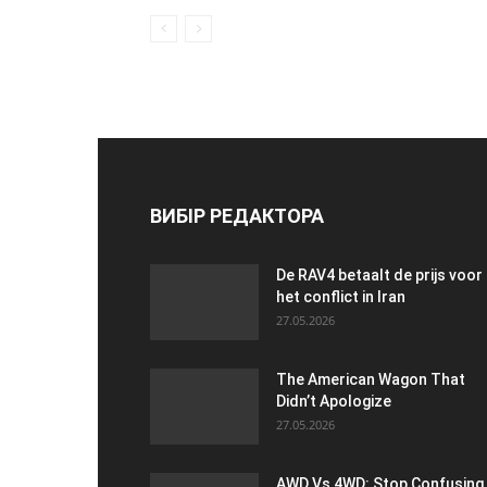
ВИБІР РЕДАКТОРА
De RAV4 betaalt de prijs voor
het conflict in Iran
27.05.2026
The American Wagon That
Didn’t Apologize
27.05.2026
AWD Vs 4WD: Stop Confusing