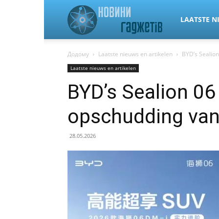
Новини
LAATSTE N
Додому
Laatste nieuws en artikelen
BYD’s Sealion
гаджетів
Laatste nieuws en artikelen
BYD’s Sealion 06 
та
opschudding van 
автомобілів
28.05.2026