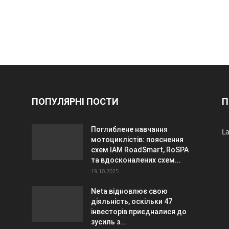
ПОПУЛЯРНІ ПОСТИ
П
Поглиблене навчання
La
мотоциклістів: пояснення
схем IAM RoadSmart, RoSPA
та вдосконалених схем...
19.10.2025
Neta відновлює свою
діяльність, оскільки 47
інвесторів приєдналися до
зусиль з...