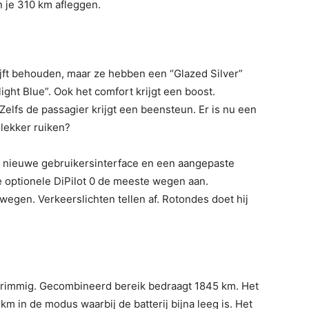
n je 310 km afleggen.
ijft behouden, maar ze hebben een “Glazed Silver”
ight Blue”. Ook het comfort krijgt een boost.
elfs de passagier krijgt een beensteun. Er is nu een
 lekker ruiken?
en nieuwe gebruikersinterface en een aangepaste
e optionele DiPilot 0 de meeste wegen aan.
wegen. Verkeerslichten tellen af. Rotondes doet hij
 grimmig. Gecombineerd bereik bedraagt ​​1845 km. Het
0 km in de modus waarbij de batterij bijna leeg is. Het