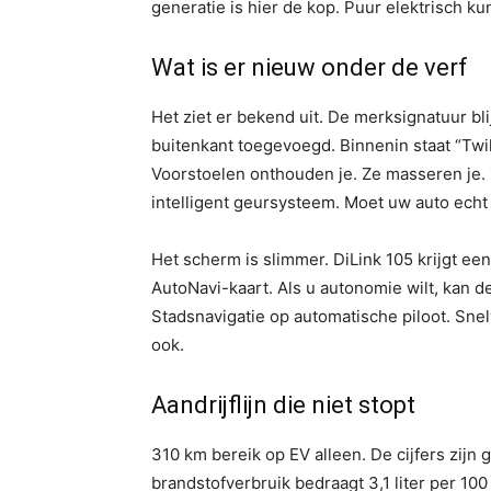
generatie is hier de kop. Puur elektrisch ku
Wat is er nieuw onder de verf
Het ziet er bekend uit. De merksignatuur bl
buitenkant toegevoegd. Binnenin staat “Twil
Voorstoelen onthouden je. Ze masseren je. Z
intelligent geursysteem. Moet uw auto echt
Het scherm is slimmer. DiLink 105 krijgt e
AutoNavi-kaart. Als u autonomie wilt, kan d
Stadsnavigatie op automatische piloot. Snel
ook.
Aandrijflijn die niet stopt
310 km bereik op EV alleen. De cijfers zijn
brandstofverbruik bedraagt ​​3,1 liter per 10