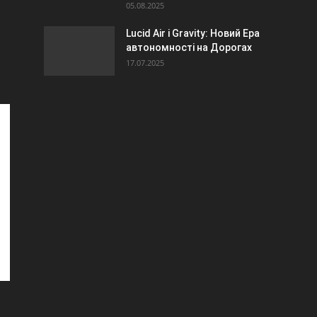
05.08.2025
Lucid Air і Gravity: Новий Ера
автономності на Дорогах
17.07.2025