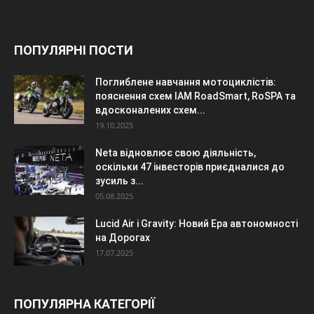
ПОПУЛЯРНІ ПОСТИ
Поглиблене навчання мотоциклістів:
пояснення схем IAM RoadSmart, RoSPA та
вдосконалених схем...
19.10.2025
Neta відновлює свою діяльність,
оскільки 47 інвесторів приєдналися до
зусиль з...
05.08.2025
Lucid Air і Gravity: Новий Ера автономності
на Дорогах
17.07.2025
ПОПУЛЯРНА КАТЕГОРІЇ