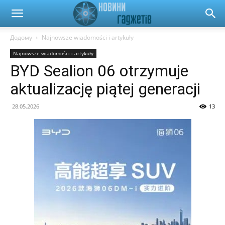
Новини
Додому
Najnowsze wiadomości i artykuły
Najnowsze wiadomości i artykuły
гаджетів
BYD Sealion 06 otrzymuje
aktualizację piątej generacji
та
28.05.2026
13
автомобілів