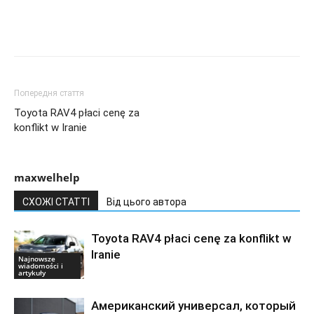
Попередня стаття
Toyota RAV4 płaci cenę za
konflikt w Iranie
maxwelhelp
СХОЖІ СТАТТІ
Від цього автора
Toyota RAV4 płaci cenę za konflikt w
Iranie
Najnowsze
wiadomości i
artykuły
Американский универсал, который