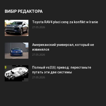
ВИБІР РЕДАКТОРА
Toyota RAV4 płaci cenę za konflikt w Iranie
27.05.2026
Американский универсал, который не
извинялся
27.05.2026
Полный vs四轮 привод: перестаньте
путать эти две системы
27.05.2026