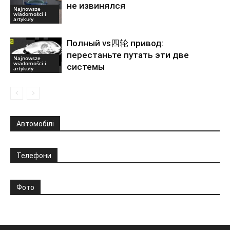
не извинялся
Najnowsze
wiadomości i
artykuły
Полный vs四轮 привод:
перестаньте путать эти две
Najnowsze
wiadomości i
системы
artykuły
Автомобілі
Телефони
Фото