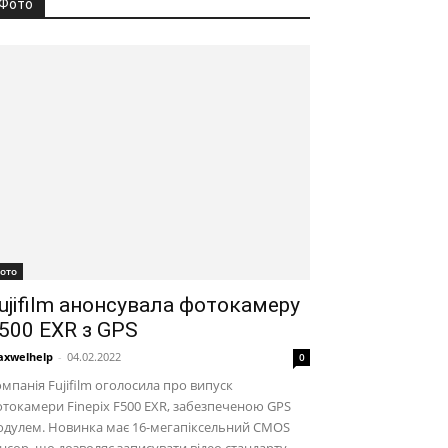
Фото
ото
ujifilm анонсувала фотокамеру
500 EXR з GPS
xwelhelp
-
04.02.2022
0
мпанія Fujifilm оголосила про випуск
токамери Finepix F500 EXR, забезпеченою GPS
одулем. Новинка має 16-мегапіксельний CMOS