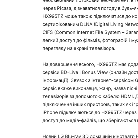
необмежений потоковий веб-контент, в т
через Picasa, дізнаватися погоду в будь-я
HX995TZ може також підключатися до ко
сертифікованим DLNA (Digital Living Netw
CIFS (Common Internet File System – Заг
легкий доступ до фільмів, фотографій і му
перегляду на екрані телевізора.
На довершення всього, HX995TZ має додатк
сервіси BD-Live і Bonus View (онлайн дост
інформації). Зв’язок з інтернет-сервісом 
сервіс вкаже виконавця, жанр, назва пісн
телевізорів за допомогою кабелю HDMI. 
підключення інших пристроїв, таких як ігр
iPhone підключаються до HX995TZ через 
доступ до медіа-файлів, що зберігаються 
Новий LG Blu-ray 3D домашній кінотеатр 