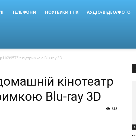
ЛІ
ТЕЛЕФОНИ
НОУТБУКИ І ПК
АУДІО/ВІДЕО/ФОТО
р HX995TZ з підтримкою Blu-ray 3D
домашній кінотеатр
римкою Blu-ray 3D
618
А