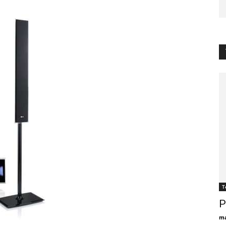
Т
Р
ma