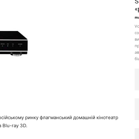
S
«
ma
Vo
со
ви
пр
ав
бі
російському ринку флагманський домашній кінотеатр
 Blu-ray 3D.