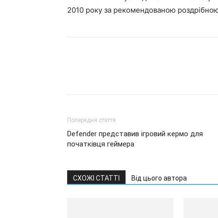
2010 року за рекомендованою роздрібною 
Попередня стаття
Defender представив ігровий кермо для
початківця геймера
СХОЖІ СТАТТІ
Від цього автора