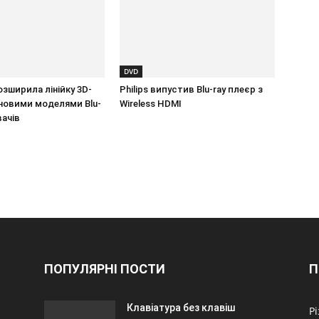
DVD
зширила лінійку 3D-
Philips випустив Blu-ray плеєр з
новими моделями Blu-
Wireless HDMI
вачів
ПОПУЛЯРНІ ПОСТИ
П
Клавіатура без клавіш
Р