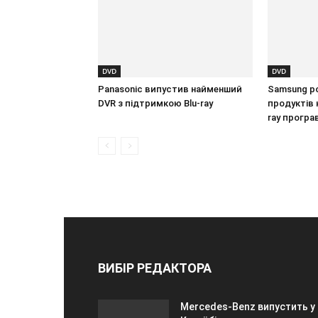
DVD
DVD
Panasonic випустив найменший
Samsung ро
DVR з підтримкою Blu-ray
продуктів 
ray програ
ВИБІР РЕДАКТОРА
Mercedes-Benz випустить у