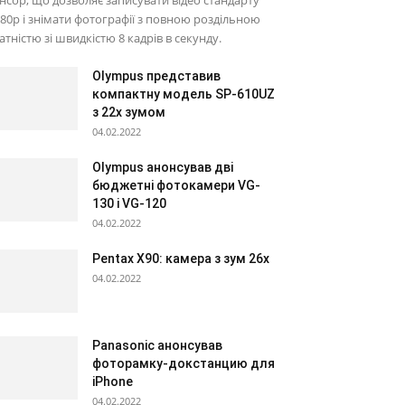
нсор, що дозволяє записувати відео стандарту
80p і знімати фотографії з повною роздільною
атністю зі швидкістю 8 кадрів в секунду.
Olympus представив
компактну модель SP-610UZ
з 22х зумом
04.02.2022
Olympus анонсував дві
бюджетні фотокамери VG-
130 і VG-120
04.02.2022
Pentax X90: камера з зум 26х
04.02.2022
Panasonic анонсував
фоторамку-докстанцию для
iPhone
04.02.2022