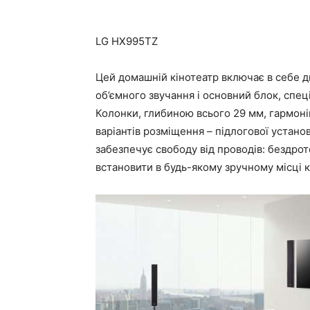
LG HX995TZ
Цей домашній кінотеатр включає в себе дв
об’ємного звучання і основний блок, спец
Колонки, глибиною всього 29 мм, гармоній
варіантів розміщення – підлогової устан
забезпечує свободу від проводів: бездро
встановити в будь-якому зручному місці к