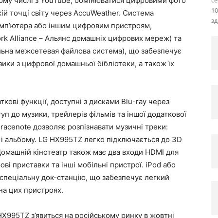
ому числі з YouTube, обмінюватися цифровими фото
се
10
кій точці світу через AccuWeather. Система
зд
мп’ютера або іншим цифровим пристроям,
ork Alliance – Альянс домашніх цифрових мереж) та
альна межсетевая файлова система), що забезпечує
зики з цифрової домашньої бібліотеки, а також їх
ові функції, доступні з дисками Blu-ray через
уп до музики, трейлерів фільмів та іншої додаткової
Gracenote дозволяє розпізнавати музичні треки:
і і альбому. LG HX995TZ легко підключається до 3D
Домашній кінотеатр також має два входи HDMI для
ові приставки та інші мобільні пристрої. iPod або
спеціальну док-станцію, що забезпечує легкий
на цих пристроях.
HX995TZ з’явиться на російському ринку в жовтні