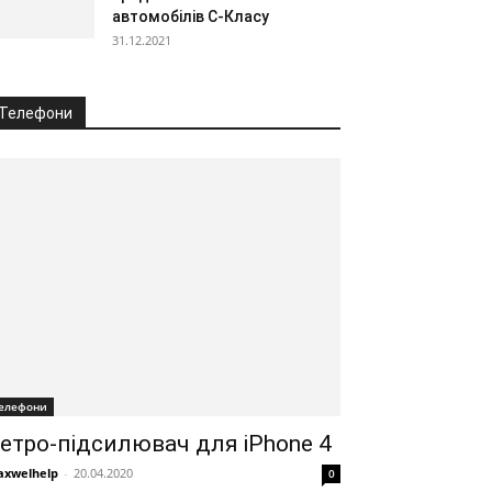
автомобілів С-Класу
31.12.2021
Телефони
елефони
етро-підсилювач для iPhone 4
xwelhelp
-
20.04.2020
0