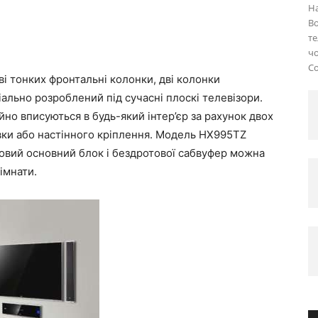
На
Bo
те
чо
Co
і тонких фронтальні колонки, дві колонки
іально розроблений під сучасні плоскі телевізори.
но вписуються в будь-який інтер’єр за рахунок двох
овки або настінного кріплення. Модель HX995TZ
товий основний блок і бездротової сабвуфер можна
імнати.