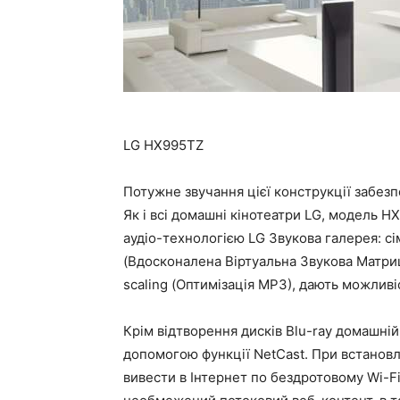
LG HX995TZ
Потужне звучання цієї конструкції забез
Як і всі домашні кінотеатри LG, модель 
аудіо-технологією LG Звукова галерея: сі
(Вдосконалена Віртуальна Звукова Матриця
scaling (Оптимізація MP3), дають можливі
Крім відтворення дисків Blu-ray домашній
допомогою функції NetCast. При встанов
вивести в Інтернет по бездротовому Wi-F