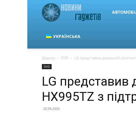
Новини
АВТОМОБІ
гаджетів
УКРАЇНСЬКА
Додому
DVD
LG представив домашній кінотеат
та
DVD
LG представив 
автомобілів
HX995TZ з підт
20.04.2020