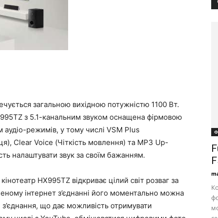
печується загальною вихідною потужністю 1100 Вт.
HX995TZ з 5.1-канальним звуком оснащена фірмовою
м аудіо-режимів, у тому числі VSM Plus
Ф
), Clear Voice (Чіткість мовлення) та MP3 Up-
F
сть налаштувати звук за своїм бажанням.
F
ma
 кінотеатр HX995TZ відкриває цілий світ розваг за
Ко
леному інтернет з’єднанні його моментально можна
фо
i з’єднання, що дає можливість отримувати
м