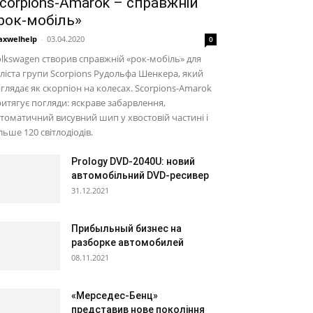
corpions-Amarok – справжній
рок-мобіль»
xwelhelp
-
03.04.2020
0
lkswagen створив справжній «рок-мобіль» для
ліста групи Scorpions Рудольфа Шенкера, який
глядає як скорпіон на колесах. Scorpions-Amarok
итягує погляди: яскраве забарвлення,
томатичний висувний шип у хвостовій частині і
льше 120 світлодіодів.
Prology DVD-2040U: новий
автомобільний DVD-ресивер
31.12.2021
Прибыльный бизнес на
разборке автомобилей
08.11.2021
«Мерседес-Бенц»
представив нове покоління