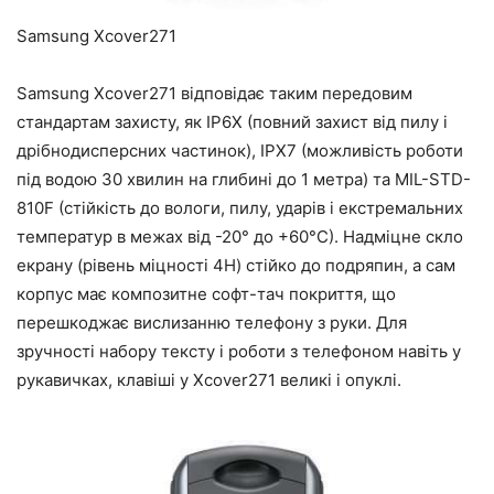
Samsung Xcover271
Samsung Xcover271 відповідає таким передовим
стандартам захисту, як IP6X (повний захист від пилу і
дрібнодисперсних частинок), IPX7 (можливість роботи
під водою 30 хвилин на глибині до 1 метра) та MIL-STD-
810F (стійкість до вологи, пилу, ударів і екстремальних
температур в межах від -20° до +60°C). Надміцне скло
екрану (рівень міцності 4H) стійко до подряпин, а сам
корпус має композитне софт-тач покриття, що
перешкоджає вислизанню телефону з руки. Для
зручності набору тексту і роботи з телефоном навіть у
рукавичках, клавіші у Xcover271 великі і опуклі.