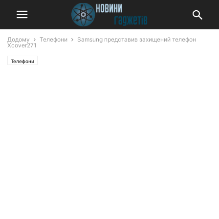
Додому
Телефони
Samsung представив захищений телефон
Xcover271
Телефони