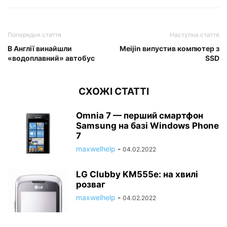
Попередня стаття
Наступна стаття
В Англії винайшли
Meijin випустив компютер з
«водоплавний» автобус
SSD
СХОЖІ СТАТТІ
Omnia 7 — перший смартфон
Samsung на базі Windows Phone
7
maxwelhelp
-
04.02.2022
LG Clubby KM555e: на хвилі
розваг
maxwelhelp
-
04.02.2022