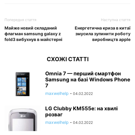
Попередня стаття
Наступна стаття
Майже новий складаний
Енергетична криза в китаї
флагман samsung galaxy z
змусила зупинити роботу
fold3 вибухнув в майстерні
виробництв apple
СХОЖІ СТАТТІ
Omnia 7 — перший смартфон
Samsung на базі Windows Phone
7
maxwelhelp
-
04.02.2022
LG Clubby KM555e: на хвилі
розваг
maxwelhelp
-
04.02.2022