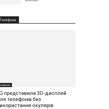
20.04.2020
Телефони
елефони
G представила 3D-дисплей
ля телефонів без
икористання окулярів