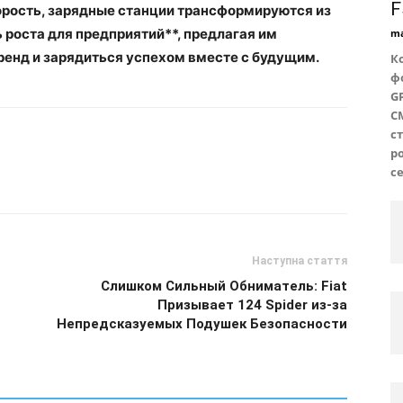
F
орость, зарядные станции трансформируются из
 роста для предприятий**, предлагая им
ma
ренд и зарядиться успехом вместе с будущим.
К
ф
G
C
с
р
с
Наступна стаття
Слишком Сильный Обниматель: Fiat
Призывает 124 Spider из-за
Непредсказуемых Подушек Безопасности