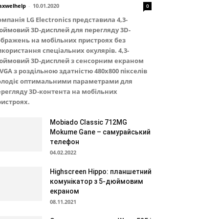
xwelhelp
-
10.01.2020
0
мпанія LG Electronics представила 4,3-
юймовий 3D-дисплей для перегляду 3D-
ображень на мобільних пристроях без
икористання спеціальних окулярів. 4,3-
юймовий 3D-дисплей з сенсорним екраном
VGA з роздільною здатністю 480x800 пікселів
олодіє оптимальними параметрами для
ерегляду 3D-контента на мобільних
ристроях.
Mobiado Classic 712MG
Mokume Gane – самурайський
телефон
04.02.2022
Highscreen Hippo: планшетний
комунікатор з 5-дюймовим
екраном
08.11.2021