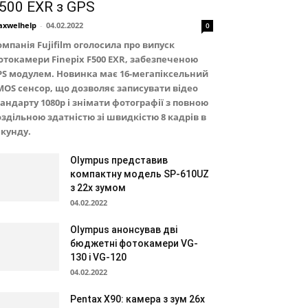
500 EXR з GPS
xwelhelp
-
04.02.2022
0
омпанія Fujifilm оголосила про випуск
отокамери Finepix F500 EXR, забезпеченою
PS модулем. Новинка має 16-мегапіксельний
MOS сенсор, що дозволяє записувати відео
тандарту 1080p і знімати фотографії з повною
оздільною здатністю зі швидкістю 8 кадрів в
екунду.
Olympus представив
компактну модель SP-610UZ
з 22х зумом
04.02.2022
Olympus анонсував дві
бюджетні фотокамери VG-
130 і VG-120
04.02.2022
Pentax X90: камера з зум 26х