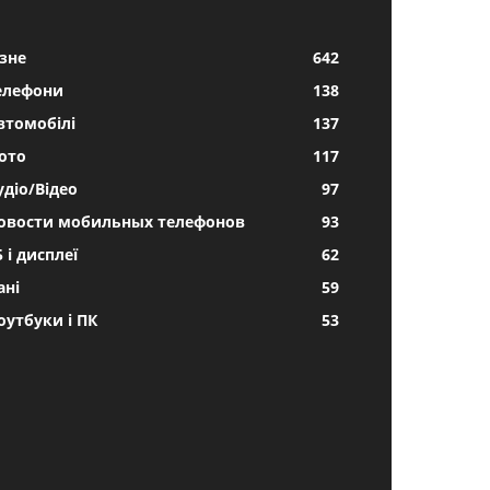
ізне
642
елефони
138
втомобілі
137
ото
117
удіо/Відео
97
овости мобильных телефонов
93
Б і дисплеї
62
ані
59
оутбуки і ПК
53