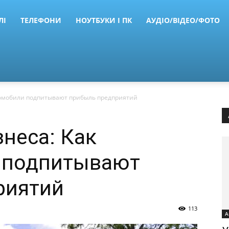
ЛІ
ТЕЛЕФОНИ
НОУТБУКИ І ПК
АУДІО/ВІДЕО/ФОТО
тромобили подпитывают прибыль предприятий
знеса: Как
 подпитывают
риятий
113
А