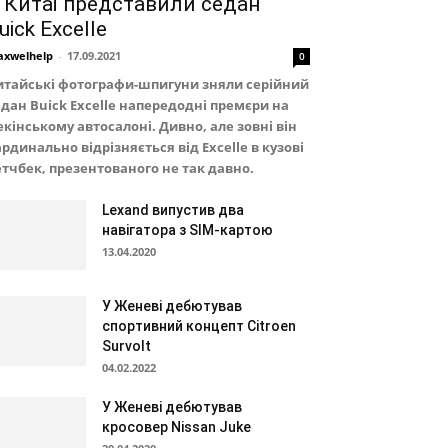
 Китаї представили седан
uick Excelle
xwelhelp
-
17.09.2021
0
итайські фотографи-шпигуни зняли серійний
едан Buick Excelle напередодні премєри на
екінському автосалоні. Дивно, але зовні він
рдинально відрізняється від Excelle в кузові
етчбек, презентованого не так давно.
Lexand випустив два
навігатора з SIM-картою
13.04.2020
У Женеві дебютував
спортивний концепт Citroen
Survolt
04.02.2022
У Женеві дебютував
кросовер Nissan Juke