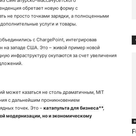
из Сингапурско-Массачусетского
тенденция обретает новую форму с
ать не просто точками зарядки, а полноценными
 дополнительные услуги и товары.
 объединились с ChargePoint, интегрировав
ен на западе США. Это – живой пример новой
ядную инфраструктуру окупаются за счет увеличения
едложений.
ий может казаться не столь драматичным, MIT
яния с дальнейшим проникновением
ядных точек. Это –
катапульта для бизнеса**,
ой модернизации, но и экономическому
Ф
F