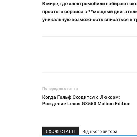
В мире, где электромобили набирают ск
простого сервиса в **мощный двигатель
уникальную возможность вписаться в т
Попередня стаття
Когда Гольф Сходится с Люксом:
Рождение Lexus GX550 Malbon Edition
СХОЖІ СТАТТІ
Від цього автора