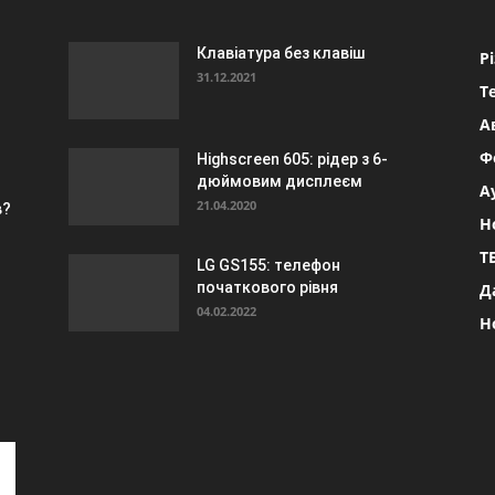
Клавіатура без клавіш
Р
31.12.2021
Т
А
Ф
Highscreen 605: рідер з 6-
дюймовим дисплеєм
А
21.04.2020
в?
Н
Т
LG GS155: телефон
початкового рівня
Д
04.02.2022
Н