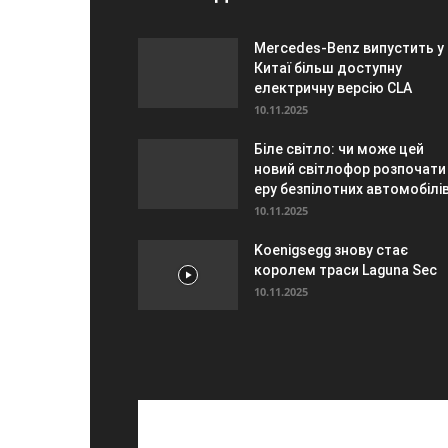
Mercedes-Benz випустить у
Китаї більш доступну
електричну версію CLA
10.11.2025
Біле світло: чи може цей
новий світлофор розпочати
еру безпілотних автомобілі
10.11.2025
Koenigsegg знову стає
королем траси Laguna Sec
10.11.2025