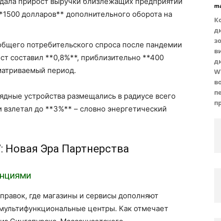
 дала прирост выручки близлежащих предприятий
ma
 **1500 долларов** дополнительного оборота на
Ко
д
з
бщего потребительского спроса после пандемии
в
ост составил **0,8%**, приблизительно **400
д
матриваемый период.
W
в
п
ядные устройства размещались в радиусе всего
п
и взлетал до **3%** – словно энергетический
: Новая Эра Партнерства
анциями
правок, где магазины и сервисы дополняют
 мультифункциональные центры. Как отмечает