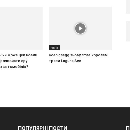
Різне
о: чи може цей новий
Koenigsegg знову стає королем
 розпочати еру
траси Laguna Sec
х автомобілів?
ПОПУЛЯРНІ ПОСТИ
П