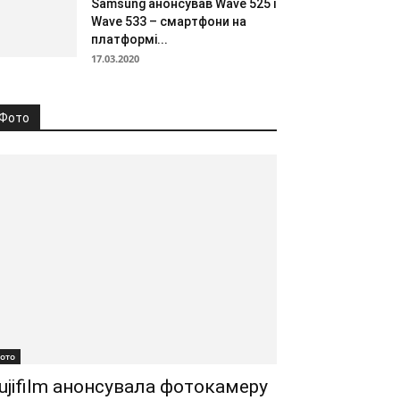
Samsung анонсував Wave 525 і
Wave 533 – смартфони на
платформі...
17.03.2020
Фото
ото
ujifilm анонсувала фотокамеру