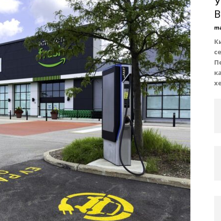
У
B
ma
К
с
П
ка
х