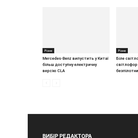
Різне
Різне
Mercedes-Benz випустить у Китаї
Біле світл
більш доступну електричну
світлофор
версію CLA
безпілотни
ВИБІР РЕДАКТОРА