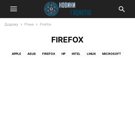
Додому
Різне
Firefox
FIREFOX
APPLE
ASUS
FIREFOX
HP
INTEL
LINUX
MICROSOFT
QUALCOMM
SAMSUNG
TESLA,
WHATSAPP
WINDOWS
XIAOMI
YOUTUBE
ГАДЖЕТ НОВОСТИ
ЖЕЛЕЗО
ИГРОВЫЕ КОНСОЛИ
ИГРОВЫЕ НОВОСТИ
ИГРЫ
ИНТЕРЕСНОЕ
ИНТЕРЕСНОЕ / APPLE
КОСМОС
ЛЕНТА НОВОСТЕЙ
МОБИЛЬНЫЕ НОВОСТИ
МЫ РЕКОМЕНДУЕМ
НАКОПИТЕЛИ
НАУШНИКИ
НОВОСТИ
НОВОСТИ AMAZON
НОВОСТИ APPLE
НОВОСТИ GOOGLE
НОВОСТИ HARDWARE
НОВОСТИ HUAWEI
НОВОСТИ LENOVO
НОВОСТИ MICROSOFT
НОВОСТИ NVIDIA
НОВОСТИ OPPO
НОВОСТИ REALME
НОВОСТИ SAMSUNG
НОВОСТИ VIVO
НОВОСТИ WI-FI РОУТЕРОВ
НОВОСТИ XIAOMI