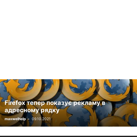
НОВОСТИ ВИДЕОКАМЕР
НОВОСТИ ИГРОВЫХ ПРИСТАВОК
НОВОСТИ МОБИЛЬНЫХ ТЕЛЕФОНОВ
НОВОСТИ НАУШНИКОВ
НОВОСТИ НОУТБУКОВ
НОВОСТИ ПЛАНШЕТОВ
НОВОСТИ ТЕЛЕВИЗОРОВ
НОВОСТИ УМНЫХ КОЛОНОК
НОВОСТИ УМНЫХ ЧАСОВ
НОВОСТИ ЭЛЕКТРОННЫХ КНИГ
ОБЗОРЫ
ОБЗОРЫ LG
ОБЗОРЫ WI-FI РОУТЕРОВ
ОБЗОРЫ НАУШНИКОВ
ОБЗОРЫ УМНЫХ ЧАСОВ
ПК И НОУТБУКИ
ПРИЛОЖЕНИЯ
СМАРТФОНЫ
СМАРТФОНЫ / WINDOWS
СОВЕТЫ ПОКУПАТЕЛЮ
СПЕЦПРОЕКТЫ
ХАКЕРЫ
ЭЛЕКТРОМОБИЛИ
Firefox тепер показує рекламу в
адресному рядку
maxwelhelp
-
09.10.2021