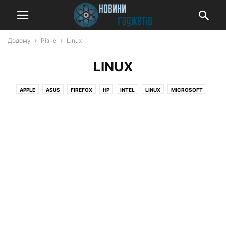
Додому
Різне
Linux
LINUX
APPLE
ASUS
FIREFOX
HP
INTEL
LINUX
MICROSOFT
QUALCOMM
SAMSUNG
TESLA,
WHATSAPP
WINDOWS
XIAOMI
YOUTUBE
ГАДЖЕТ НОВОСТИ
ЖЕЛЕЗО
ИГРОВЫЕ КОНСОЛИ
ИГРОВЫЕ НОВОСТИ
ИГРЫ
ИНТЕРЕСНОЕ
ИНТЕРЕСНОЕ / APPLE
КОСМОС
ЛЕНТА НОВОСТЕЙ
МОБИЛЬНЫЕ НОВОСТИ
МЫ РЕКОМЕНДУЕМ
НАКОПИТЕЛИ
НАУШНИКИ
НОВОСТИ
НОВОСТИ AMAZON
НОВОСТИ APPLE
НОВОСТИ GOOGLE
НОВОСТИ HARDWARE
НОВОСТИ HUAWEI
НОВОСТИ LENOVO
НОВОСТИ MICROSOFT
НОВОСТИ NVIDIA
НОВОСТИ OPPO
НОВОСТИ REALME
НОВОСТИ SAMSUNG
НОВОСТИ VIVO
НОВОСТИ WI-FI РОУТЕРОВ
НОВОСТИ XIAOMI