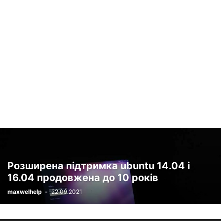
НОВОСТИ ВИДЕОКАМЕР
НОВОСТИ ИГРОВЫХ ПРИСТАВОК
НОВОСТИ МОБИЛЬНЫХ ТЕЛЕФОНОВ
НОВОСТИ НАУШНИКОВ
НОВОСТИ НОУТБУКОВ
НОВОСТИ ПЛАНШЕТОВ
НОВОСТИ ТЕЛЕВИЗОРОВ
НОВОСТИ УМНЫХ КОЛОНОК
НОВОСТИ УМНЫХ ЧАСОВ
НОВОСТИ ЭЛЕКТРОННЫХ КНИГ
ОБЗОРЫ
ОБЗОРЫ LG
ОБЗОРЫ WI-FI РОУТЕРОВ
ОБЗОРЫ НАУШНИКОВ
ОБЗОРЫ УМНЫХ ЧАСОВ
ПК И НОУТБУКИ
ПРИЛОЖЕНИЯ
СМАРТФОНЫ
СМАРТФОНЫ / WINDOWS
СОВЕТЫ ПОКУПАТЕЛЮ
СПЕЦПРОЕКТЫ
ХАКЕРЫ
ЭЛЕКТРОМОБИЛИ
Розширена підтримка ubuntu 14.04 і
16.04 продовжена до 10 років
maxwelhelp
-
22.09.2021