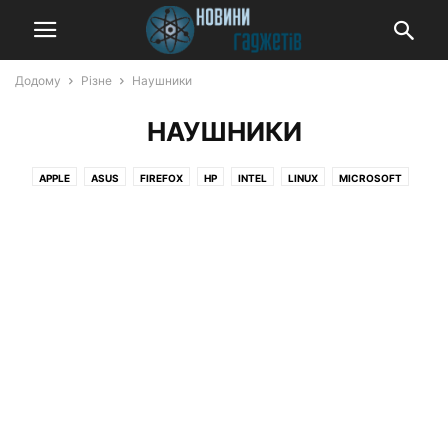
Додому
Різне
Наушники
НАУШНИКИ
APPLE
ASUS
FIREFOX
HP
INTEL
LINUX
MICROSOFT
QUALCOMM
SAMSUNG
TESLA,
WHATSAPP
WINDOWS
XIAOMI
YOUTUBE
ГАДЖЕТ НОВОСТИ
ЖЕЛЕЗО
ИГРОВЫЕ КОНСОЛИ
ИГРОВЫЕ НОВОСТИ
ИГРЫ
ИНТЕРЕСНОЕ
ИНТЕРЕСНОЕ / APPLE
КОСМОС
ЛЕНТА НОВОСТЕЙ
МОБИЛЬНЫЕ НОВОСТИ
МЫ РЕКОМЕНДУЕМ
НАКОПИТЕЛИ
НАУШНИКИ
НОВОСТИ
НОВОСТИ AMAZON
НОВОСТИ APPLE
НОВОСТИ GOOGLE
НОВОСТИ HARDWARE
НОВОСТИ HUAWEI
НОВОСТИ LENOVO
НОВОСТИ MICROSOFT
НОВОСТИ NVIDIA
НОВОСТИ OPPO
НОВОСТИ REALME
НОВОСТИ SAMSUNG
НОВОСТИ VIVO
НОВОСТИ WI-FI РОУТЕРОВ
НОВОСТИ XIAOMI