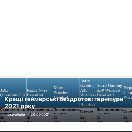
НОВОСТИ ВИДЕОКАМЕР
НОВОСТИ ИГРОВЫХ ПРИСТАВОК
НОВОСТИ МОБИЛЬНЫХ ТЕЛЕФОНОВ
НОВОСТИ НАУШНИКОВ
НОВОСТИ НОУТБУКОВ
НОВОСТИ ПЛАНШЕТОВ
НОВОСТИ ТЕЛЕВИЗОРОВ
НОВОСТИ УМНЫХ КОЛОНОК
НОВОСТИ УМНЫХ ЧАСОВ
НОВОСТИ ЭЛЕКТРОННЫХ КНИГ
ОБЗОРЫ
ОБЗОРЫ LG
ОБЗОРЫ WI-FI РОУТЕРОВ
ОБЗОРЫ НАУШНИКОВ
ОБЗОРЫ УМНЫХ ЧАСОВ
ПК И НОУТБУКИ
ПРИЛОЖЕНИЯ
СМАРТФОНЫ
СМАРТФОНЫ / WINDOWS
СОВЕТЫ ПОКУПАТЕЛЮ
СПЕЦПРОЕКТЫ
ХАКЕРЫ
ЭЛЕКТРОМОБИЛИ
Кращі геймерські бездротові гарнітури
2021 року
maxwelhelp
-
30.09.2021