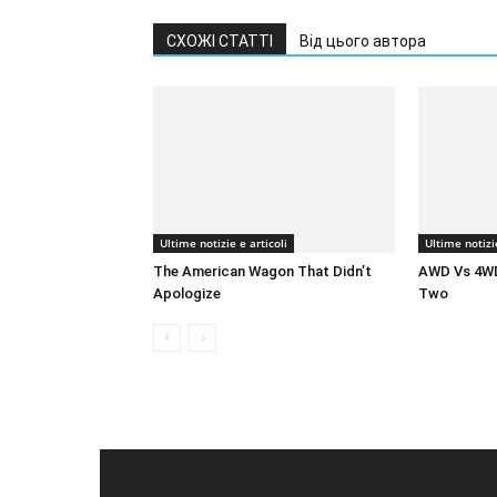
СХОЖІ СТАТТІ
Від цього автора
Ultime notizie e articoli
Ultime notizie
The American Wagon That Didn’t
AWD Vs 4WD
Apologize
Two