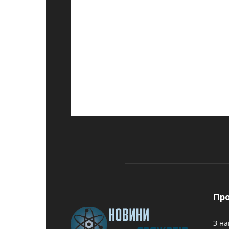
Про
З на