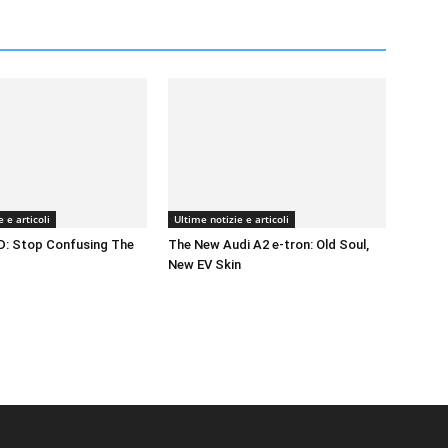
 e articoli
Ultime notizie e articoli
: Stop Confusing The
The New Audi A2 e-tron: Old Soul,
New EV Skin