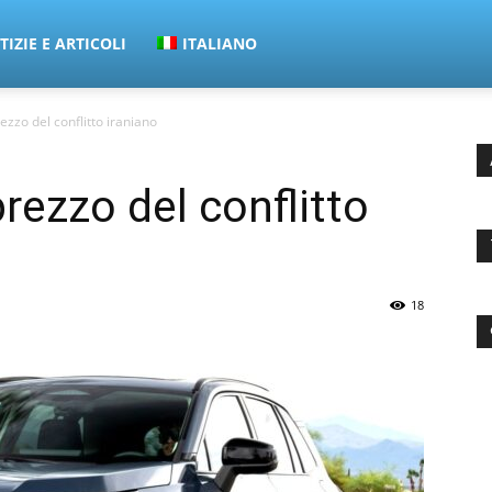
IZIE E ARTICOLI
ITALIANO
ezzo del conflitto iraniano
rezzo del conflitto
18