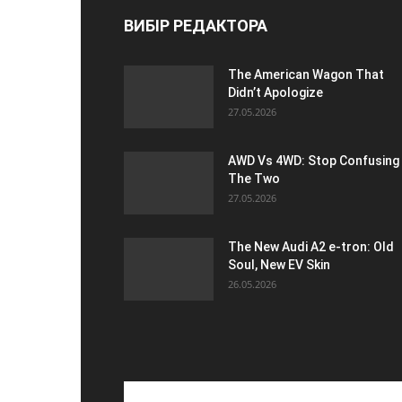
ВИБІР РЕДАКТОРА
The American Wagon That
Didn’t Apologize
27.05.2026
AWD Vs 4WD: Stop Confusing
The Two
27.05.2026
The New Audi A2 e-tron: Old
Soul, New EV Skin
26.05.2026