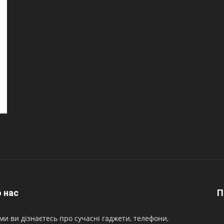
 нас
П
ми ви дізнаєтесь про сучасні гаджети, телефони,