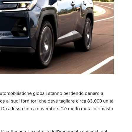
automobilistiche globali stanno perdendo denaro a
dice ai suoi fornitori che deve tagliare circa 83.000 unità
. Da adesso fino a novembre. C’è molto metallo rimasto
metà settimana. La colpa è dell’impennata dei costi del