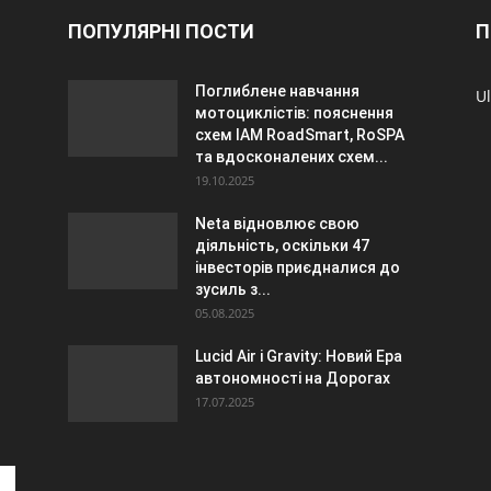
ПОПУЛЯРНІ ПОСТИ
П
Поглиблене навчання
Ul
мотоциклістів: пояснення
схем IAM RoadSmart, RoSPA
та вдосконалених схем...
19.10.2025
Neta відновлює свою
діяльність, оскільки 47
інвесторів приєдналися до
зусиль з...
05.08.2025
Lucid Air і Gravity: Новий Ера
автономності на Дорогах
17.07.2025