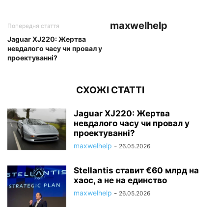
maxwelhelp
Попередня стаття
Jaguar XJ220: Жертва
невдалого часу чи провал у
проектуванні?
СХОЖІ СТАТТІ
Jaguar XJ220: Жертва
невдалого часу чи провал у
проектуванні?
maxwelhelp
-
26.05.2026
Stellantis ставит €60 млрд на
хаос, а не на единство
maxwelhelp
-
26.05.2026