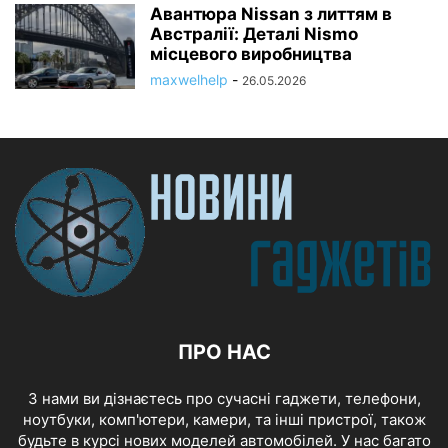
Авантюра Nissan з литтям в
Австралії: Деталі Nismo
місцевого виробництва
maxwelhelp
-
26.05.2026
ПРО НАС
З нами ви дізнаєтесь про сучасні гаджети, телефони,
ноутбуки, комп'ютери, камери, та інші пристрої, також
будьте в курсі нових моделей автомобілей. У нас багато