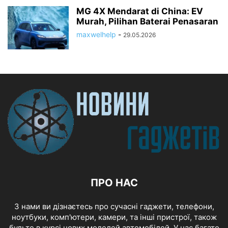
MG 4X Mendarat di China: EV
Murah, Pilihan Baterai Penasaran
maxwelhelp
-
29.05.2026
ПРО НАС
З нами ви дізнаєтесь про сучасні гаджети, телефони,
ноутбуки, комп'ютери, камери, та інші пристрої, також
будьте в курсі нових моделей автомобілей. У нас багато