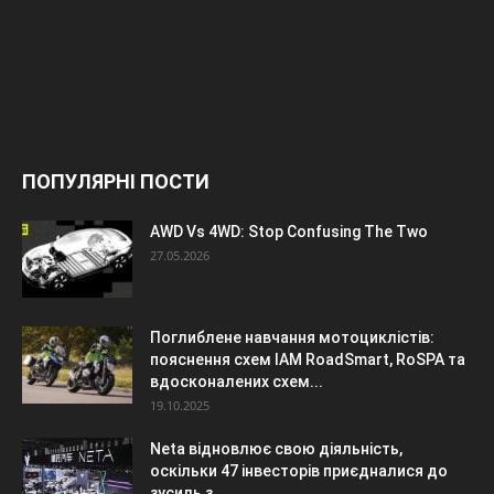
ПОПУЛЯРНІ ПОСТИ
AWD Vs 4WD: Stop Confusing The Two
27.05.2026
Поглиблене навчання мотоциклістів:
пояснення схем IAM RoadSmart, RoSPA та
вдосконалених схем...
19.10.2025
Neta відновлює свою діяльність,
оскільки 47 інвесторів приєдналися до
зусиль з...