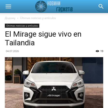
Новини
Додому
Últimas noticias y artículos
Últimas noticias y artículos
гаджетів
El Mirage sigue vivo en
Tailandia
та
04.07.2026
19
автомобілів